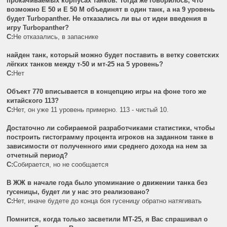
прокачиваемых корпусах танков. Тогда же говорилось, что
возможно Е 50 и Е 50 М объединят в один танк, а на 9 уровень
будет Turbopanther. Не отказались ли вы от идеи введения в
игру Turbopanther?
C:
Не отказались, в запаснике
найден танк, который можно будет поставить в ветку советских
лёгких танков между т-50 и мт-25 на 5 уровень?
C:
Нет
Объект 770 вписывается в концепцию игры на фоне того же
китайского 113?
C:
Нет, он уже 11 уровень примерно. 113 - чистый 10.
Достаточно ли собираемой разработчиками статистики, чтобы
построить гистограмму процента игроков на заданном танке в
зависимости от полученного ими среднего дохода на нем за
отчетный период?
C:
Собирается, но не сообщается
В ЖЖ в начале года было упоминание о движении танка без
гусеницы, будет ли у нас это реализовано?
C:
Нет, иначе будете до конца боя гусеницу обратно натягивать
Помнится, когда только засветили МТ-25, я Вас спрашивал о