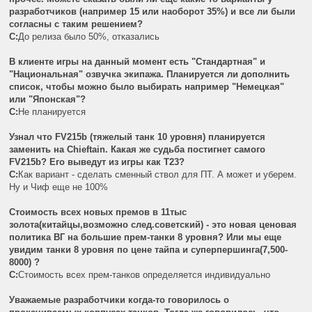
разработчиков (например 15 или наоборот 35%) и все ли были
согласны с таким решением?
C:
До релиза было 50%, отказались
В клиенте игры на данный момент есть "Стандартная" и
"Национальная" озвучка экипажа. Планируется ли дополнить
список, чтобы можно было выбирать например "Немецкая"
или "Японская"?
C:
Не планируется
Узнал что FV215b (тяжелый танк 10 уровня) планируется
заменить на Chieftain. Какая же судьба постигнет самого
FV215b? Его выведут из игры как Т23?
C:
Как вариант - сделать сменный ствол для ПТ. А может и уберем.
Ну и Чиф еще не 100%
Стоимость всех новых премов в 11тыс
золота(китайцы,возможно след.советский) - это новая ценовая
политика ВГ на большие прем-танки 8 уровня? Или мы еще
увидим танки 8 уровня по цене тайпа и суперпершинга(7,500-
8000) ?
C:
Стоимость всех прем-танков определяется индивидуально
Уважаемые разработчики когда-то говорилось о