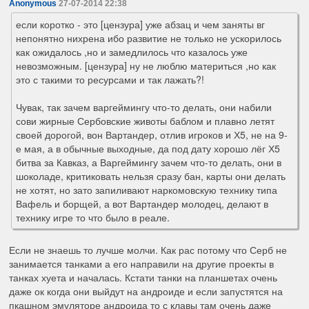
Anonymous
27-07-2014 22:38
если коротко - это [цензура] уже абзац и чем заняты вг
непонятно нихрена ибо развитие не только не ускорилось
как ожидалось ,но и замедлилось что казалось уже
невозможным. [цензура] ну не люблю материться ,но как
это с такими то ресурсами и так лажать?!
Чувак, так зачем варгеймингу что-то делать, они набили
сови жирные Сербовские животы баблом и плавно летят
своей дорогой, вон Вартандер, отлив игроков и Х5, не на 9-
е мая, а в обычные выходные, да под дату хорошо лёг Х5
битва за Кавказ, а Варгеймингу зачем что-то делать, они в
шоколаде, критиковать нельзя сразу бан, карты они делать
не хотят, но зато запиливают наркомовскую технику типа
Вафель и борщей, а вот Вартандер молодец, делают в
технику игре то что было в реале.
Если не знаешь то лучше молчи. Как рас потому что Серб не
занимается танками а его направили на другие проекты в
танках хуета и началась. Кстати танки на планшетах очень
даже ок когда они выйдут на андроиде и если запустятся на
пкашном эмуляторе андроида то с клавы там очень даже