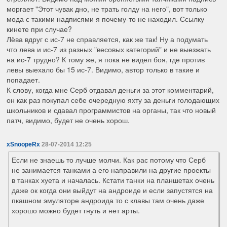
моргает "Этот чувак дно, не трать голду на него", вот только
мода с такими надписями я почему-то не находил. Ссылку
кинете при случае?
Лёва вдруг с ис-7 не справляется, как же так! Ну а подумать
что лева и ис-7 из разных "весовых категорий" и не выезжать
на ис-7 трудно? К тому же, я пока не видел боя, где против
левы выехало бы 15 ис-7. Видимо, автор только в такие и
попадает.
К слову, когда мне Серб отдавал деньги за этот комментарий,
он как раз покупал себе очередную яхту за деньги голодающих
школьников и сдавал программистов на органы, так что новый
патч, видимо, будет не очень хорош.
xSnoopeRx
28-07-2014 12:25
Если не знаешь то лучше молчи. Как рас потому что Серб
не занимается танками а его направили на другие проекты
в танках хуета и началась. Кстати танки на планшетах очень
даже ок когда они выйдут на андроиде и если запустятся на
пкашном эмуляторе андроида то с клавы там очень даже
хорошо можно будет гнуть и нет арты.