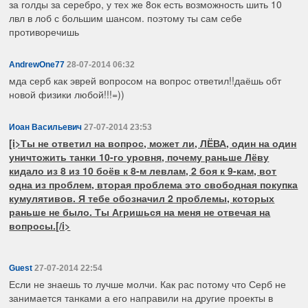
за голды за серебро, у тех же 8ок есть возможность шить 10
лвл в лоб с большим шансом. поэтому ты сам себе
противоречишь
AndrewOne77
28-07-2014 06:32
мда серб как эврей вопросом на вопрос ответил!!даёшь обт
новой физики любой!!!=))
Иоан Васильевич
27-07-2014 23:53
[i>Ты не ответил на вопрос, может ли, ЛЁВА, один на один
уничтожить танки 10-го уровня, почему раньше Лёву
кидало из 8 из 10 боёв к 8-м левлам, 2 боя к 9-кам, вот
одна из проблем, вторая проблема это свободная покупка
кумулятивов. Я тебе обозначил 2 проблемы, которых
раньше не было. Ты Агришься на меня не отвечая на
вопросы.[/i>
Guest
27-07-2014 22:54
Если не знаешь то лучше молчи. Как рас потому что Серб не
занимается танками а его направили на другие проекты в