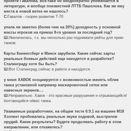
проекте Гавалова. Все-таки он неоднократно упоминается в
литературе, и вообще поизвестней ЛТТБ Пашолока. Как же ему
места в новой ветке не нашлось?
C:
Гавалов - скорее развитие Т-70
упала ли заметно (более чем на 20%) доходность у основной
массы игроков на премах 8-го уровня за последний год?
Ш:
Увеличилась, т.к. мы несколько раз поднимали рейты для прем-
танков.
Карты Кенингсберг и Минск зарубили. Какие сейчас карты
реальных боевых действий еще находятся в разработке?
Сталинграду хотя бы быть?
Ш:
Вот Сталинград сейчас в работе и находится.
у меня ХАВОК осоциируется с возможностью менять облик
танка установкой например маскировочной сетки или
навесных экранов....
Ш:
Неправильно. Хавок - это красивые разрушения и отрывающийся/
болтающийся обвес танка.
Уважаемые разработчики, на общем тесте 0.9.1 на машине М18
Хэллкет пробовались реальные звуки ходовой, выстрелов
орудий. Какие результаты? Будете продолжать работу в этом
направлении, или откажетесь?