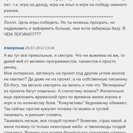
нет, т.к. игра на доход, игра на опыт и игра на победу немного
разные.
==============================================
Лоллл. Цель игры-победить. Но ты можешь просрать, но
надамажить и зафармить больше, чем если заберешь базу. В
ЧЕМ ЛОГИКА!!!???
Anonymous
28-07-2014 13:40
А вы тут все прикольные, я смотрю. Что ни выжимка из жж, то
дикий вой от великих программистов, танкистов и просто
умниц.
Мне интересно, взглянуть на проект под другим углом мозгов
не хватает? Да даже не на проект, а на собственную писанину.
Ей-богу, так весело смотреть на запись о том что "Ветеираны"
из проекта бегут повально. А статистику можно? Желательно
еще приложить временной срез по времени жизни игрока в
игре и по количеству боев. "Комулетивы" бедняжечку обижают.
Так сейчас против кумулят почему-то можно и гуслей
танковать, и рикошет словить.
Танковать нельзя, все голдой пуляют? Божечки, страх какой, в
меня почему-то только некоторые имбо- и твинководы голдой
стреляют. Видимо над моими бронястыми танчиками надпись