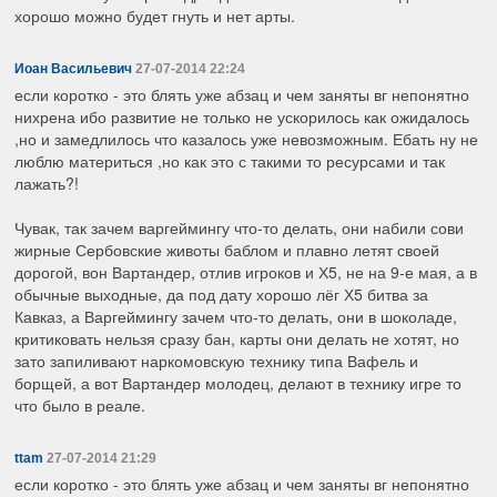
хорошо можно будет гнуть и нет арты.
Иоан Васильевич
27-07-2014 22:24
если коротко - это блять уже абзац и чем заняты вг непонятно
нихрена ибо развитие не только не ускорилось как ожидалось
,но и замедлилось что казалось уже невозможным. Ебать ну не
люблю материться ,но как это с такими то ресурсами и так
лажать?!
Чувак, так зачем варгеймингу что-то делать, они набили сови
жирные Сербовские животы баблом и плавно летят своей
дорогой, вон Вартандер, отлив игроков и Х5, не на 9-е мая, а в
обычные выходные, да под дату хорошо лёг Х5 битва за
Кавказ, а Варгеймингу зачем что-то делать, они в шоколаде,
критиковать нельзя сразу бан, карты они делать не хотят, но
зато запиливают наркомовскую технику типа Вафель и
борщей, а вот Вартандер молодец, делают в технику игре то
что было в реале.
ttam
27-07-2014 21:29
если коротко - это блять уже абзац и чем заняты вг непонятно