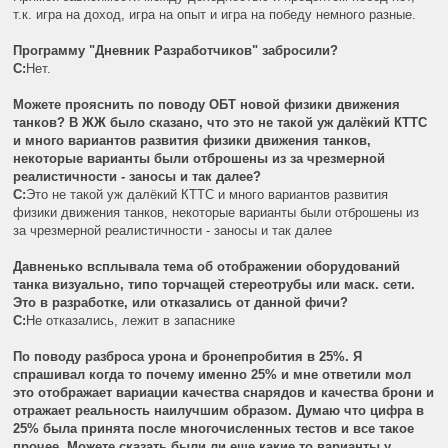
т.к. игра на доход, игра на опыт и игра на победу немного разные.
Программу "Дневник Разработчиков" забросили?
C:
Нет.
Можете прояснить по поводу ОБТ новой физики движения
танков? В ЖЖ было сказано, что это не такой уж далёкий КТТС
и много вариантов развития физики движения танков,
некоторые варианты были отброшены из за чрезмерной
реалистичности - заносы и так далее?
C:
Это не такой уж далёкий КТТС и много вариантов развития
физики движения танков, некоторые варианты были отброшены из
за чрезмерной реалистичности - заносы и так далее
Давненько всплывала тема об отображении оборудований
танка визуально, типо торчащей стереотрубы или маск. сети.
Это в разработке, или отказались от данной фичи?
C:
Не отказались, лежит в запаснике
По поводу разброса урона и бронепробития в 25%. Я
спрашивал когда то почему именно 25% и мне ответили мол
это отображает вариации качества снарядов и качества брони и
отражает реальность наилучшим образом. Думаю что цифра в
25% была принята после многочисленных тестов и все такое
прочее. Можете сказать были ли еще какие то варианты у