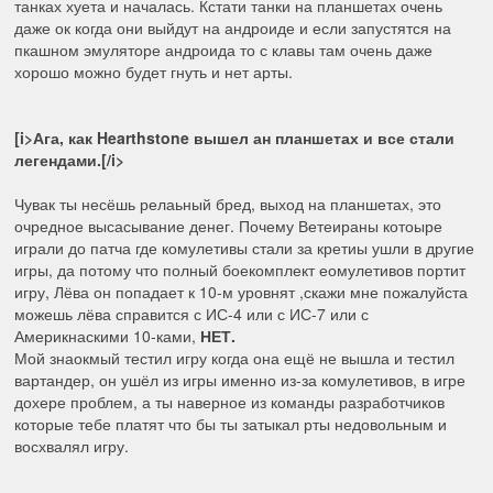
танках хуета и началась. Кстати танки на планшетах очень
даже ок когда они выйдут на андроиде и если запустятся на
пкашном эмуляторе андроида то с клавы там очень даже
хорошо можно будет гнуть и нет арты.
[i>Ага, как Hearthstone вышел ан планшетах и все стали
легендами.[/i>
Чувак ты несёшь релаьный бред, выход на планшетах, это
очредное высасывание денег. Почему Ветеираны котоыре
играли до патча где комулетивы стали за кретиы ушли в другие
игры, да потому что полный боекомплект еомулетивов портит
игру, Лёва он попадает к 10-м уровнят ,скажи мне пожалуйста
можешь лёва справится с ИС-4 или с ИС-7 или с
Америкнаскими 10-ками,
НЕТ.
Мой знаокмый тестил игру когда она ещё не вышла и тестил
вартандер, он ушёл из игры именно из-за комулетивов, в игре
дохере проблем, а ты наверное из команды разработчиков
которые тебе платят что бы ты затыкал рты недовольным и
восхвалял игру.