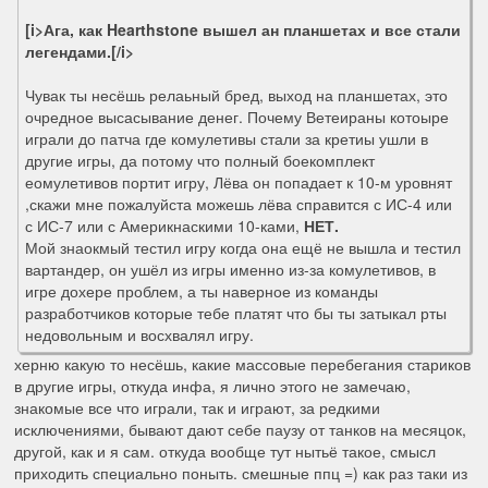
[i>Ага, как Hearthstone вышел ан планшетах и все стали
легендами.[/i>
Чувак ты несёшь релаьный бред, выход на планшетах, это
очредное высасывание денег. Почему Ветеираны котоыре
играли до патча где комулетивы стали за кретиы ушли в
другие игры, да потому что полный боекомплект
еомулетивов портит игру, Лёва он попадает к 10-м уровнят
,скажи мне пожалуйста можешь лёва справится с ИС-4 или
с ИС-7 или с Америкнаскими 10-ками,
НЕТ.
Мой знаокмый тестил игру когда она ещё не вышла и тестил
вартандер, он ушёл из игры именно из-за комулетивов, в
игре дохере проблем, а ты наверное из команды
разработчиков которые тебе платят что бы ты затыкал рты
недовольным и восхвалял игру.
херню какую то несёшь, какие массовые перебегания стариков
в другие игры, откуда инфа, я лично этого не замечаю,
знакомые все что играли, так и играют, за редкими
исключениями, бывают дают себе паузу от танков на месяцок,
другой, как и я сам. откуда вообще тут нытьё такое, смысл
приходить специально поныть. смешные ппц =) как раз таки из