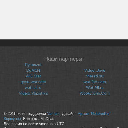
Наши партнеры:
Rykoszet
DoM1N
Video::Jove
WG Stat
thered.su
gosu-wot.com
wot-fan.com
wot-lol.ru
Wot-All.ru
Video::Vspishka
WotActions.Com
© 2011–2026 Поддержка
Vamark
, Дизайн -
Артем "Helldweller"
Коршунов
, Верстка - McDead
Все время на сайте указано в UTC