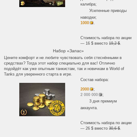
калибра;
Усиленные приводы
наводки;
1000
.
Стоимость набора по акции
— 16 $ вместо
19,2 $
.
Набор «Запас»
Цените комфорт и не любите чувствовать себя стеснёнными в
средствах? Тогда этот набор специально для вас! Отлично
подойдёт как уже опытным танкистам, так и новичкам в World of
Tanks для уверенного старта в игре.
Состав набора:
2000
;
2 000 000
;
3 дня премиум
аккаунта.
Стоимость набора по акции
— 26 $ вместо
30,6 $
.