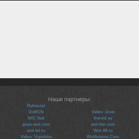
Наши партнеры:
Rykoszet
DoM1N
Video::Jove
WG Stat
thered.su
gosu-wot.com
wot-fan.com
wot-lol.ru
Wot-All.ru
Video::Vspishka
WotActions.Com