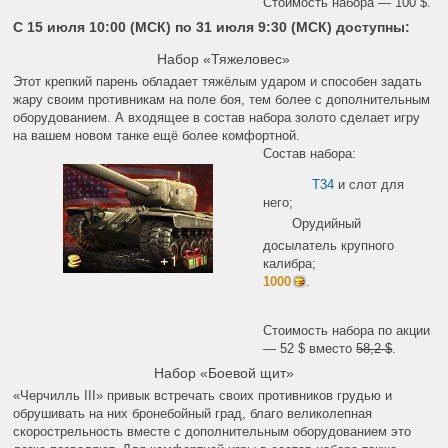
Стоимость набора — 100 $.
С 15 июля 10:00 (МСК) по 31 июля 9:30 (МСК) доступны:
Набор «Тяжеловес»
Этот крепкий парень обладает тяжёлым ударом и способен задать
жару своим противникам на поле боя, тем более с дополнительным
оборудованием. А входящее в состав набора золото сделает игру
на вашем новом танке ещё более комфортной.
Состав набора:
T34
и слот для
него;
Орудийный
досылатель
крупного
калибра;
1000
.
Стоимость набора по акции
— 52 $ вместо
58,2 $
.
Набор «Боевой щит»
«Черчилль III» привык встречать своих противников грудью и
обрушивать на них бронебойный град, благо великолепная
скорострельность вместе с дополнительным оборудованием это