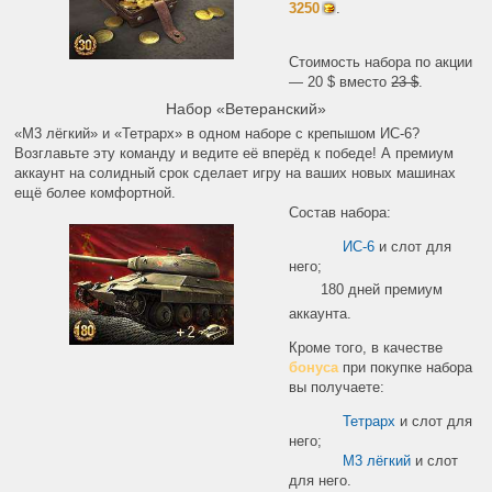
3250
.
Стоимость набора по акции
— 20 $ вместо
23 $
.
Набор «Ветеранский»
«М3 лёгкий» и «Тетрарх» в одном наборе с крепышом ИС-6?
Возглавьте эту команду и ведите её вперёд к победе! А премиум
аккаунт на солидный срок сделает игру на ваших новых машинах
ещё более комфортной.
Состав набора:
ИС-6
и слот для
него;
180 дней премиум
аккаунта.
Кроме того, в качестве
бонуса
при покупке набора
вы получаете:
Тетрарх
и слот для
него;
M3 лёгкий
и слот
для него.