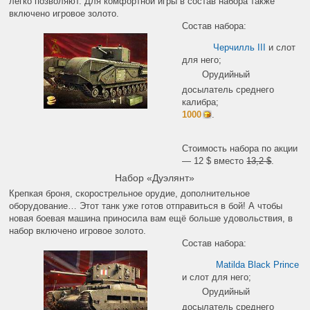
легко позволяют. Для комфортной игры в состав набора также
включено игровое золото.
Состав набора:
Черчилль III
и слот
для него;
Орудийный
досылатель среднего
калибра;
1000
.
Стоимость набора по акции
— 12 $ вместо
13,2 $
.
Набор «Дуэлянт»
Крепкая броня, скорострельное орудие, дополнительное
оборудование… Этот танк уже готов отправиться в бой! А чтобы
новая боевая машина приносила вам ещё больше удовольствия, в
набор включено игровое золото.
Состав набора:
Matilda Black Prince
и слот для него;
Орудийный
досылатель среднего