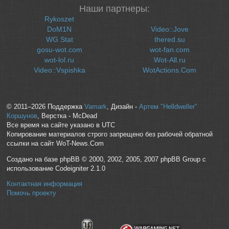
Наши партнеры:
Rykoszet
DoM1N
Video::Jove
WG Stat
thered.su
gosu-wot.com
wot-fan.com
wot-lol.ru
Wot-All.ru
Video::Vspishka
WotActions.Com
© 2011–2026 Поддержка
Vamark
, Дизайн -
Артем "Helldweller"
Коршунов
, Верстка - McDead
Все время на сайте указано в UTC
Копирование материалов строго запрещено без рабочей обратной
ссылки на сайт WoT-News.Com
Создано на базе phpBB © 2000, 2002, 2005, 2007 phpBB Group с
использование Codeigniter 2.1.0
Контактная информация
Помочь проекту