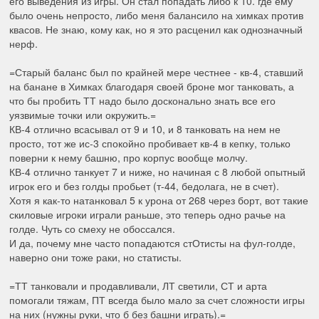
его выведения из игры. Он стал попадать либо к 10. где ему
было очень непросто, либо меня балансило на химках против
квасов. Не знаю, кому как, но я это расценил как однозначный
нерф.
=Старый баланс был по крайней мере честнее - кв-4, ставший
на банане в Химках благодаря своей броне мог танковать, а
что бы пробить ТТ надо было досконально знать все его
уязвимые точки или окружить.=
КВ-4 отлично всасывал от 9 и 10, и 8 танковать на нем не
просто, тот же ис-3 спокойно пробивает кв-4 в кепку, только
поверни к нему башню, про корпус вообще молчу.
КВ-4 отлично танкует 7 и ниже, но начиная с 8 любой опытный
игрок его и без голды пробьет (т-44, бедолага, не в счет).
Хотя я как-то натанковал 5 к урона от 268 через борт, вот такие
скиловые игроки играли раньше, это теперь одно рачье на
голде. Чуть со смеху не обоссался.
И да, почему мне часто попадаются стОтисты на фул-голде,
наверно они тоже раки, но статисты.
=ТТ танковали и продавливали, ЛТ светили, СТ и арта
помогали тяжам, ПТ всегда было мало за счет сложности игры
на них (нужны руки, что б без башни играть).=