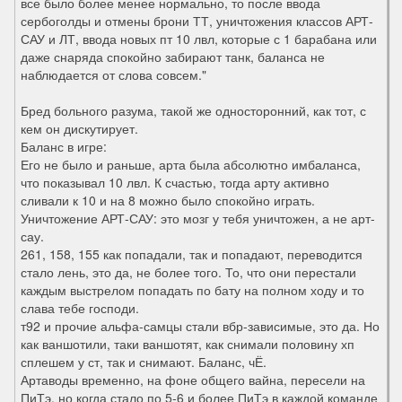
все было более менее нормально, то после ввода
сербоголды и отмены брони ТТ, уничтожения классов АРТ-
САУ и ЛТ, ввода новых пт 10 лвл, которые с 1 барабана или
даже снаряда спокойно забирают танк, баланса не
наблюдается от слова совсем."
Бред больного разума, такой же односторонний, как тот, с
кем он дискутирует.
Баланс в игре:
Его не было и раньше, арта была абсолютно имбаланса,
что показывал 10 лвл. К счастью, тогда арту активно
сливали к 10 и на 8 можно было спокойно играть.
Уничтожение АРТ-САУ: это мозг у тебя уничтожен, а не арт-
сау.
261, 158, 155 как попадали, так и попадают, переводится
стало лень, это да, не более того. То, что они перестали
каждым выстрелом попадать по бату на полном ходу и то
слава тебе господи.
т92 и прочие альфа-самцы стали вбр-зависимые, это да. Но
как ваншотили, таки ваншотят, как снимали половину хп
сплешем у ст, так и снимают. Баланс, чЁ.
Артаводы временно, на фоне общего вайна, пересели на
ПиТэ, но когда стало по 5-6 и более ПиТэ в каждой команде