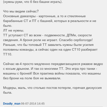
(нужны руки, что б без башни играть).
Что мы видим сейчас?
Основные дамагеры - картонные, а то и стеклянные
барабанные СТ и ПТ с башней, которых в реальности и не
было.
ЛТ не нужны.
ТТ уступают СТ во всем - подвижности, ДПМе, скорости
сведения. А броня роли не играет. Спасибо сербоголде!
Раньше, что бы топовый ТТ завалить нужны были усилия
половины команды, а сейчас один на один СТ10 разбирает
ТТ10.
Сейчас кв-4 просто медленно передвигающееся ржавое ведро
с косым дрыном. И так со многими ТТ. Это игра про танки -
машины с броней! Вся практика войны показала, что машины
без брони на поле боя не выживали.
Модеры, жаль, что столько постов потерли, горячая дискуссия
была.
Deadly_man
06-07-2014 14:45