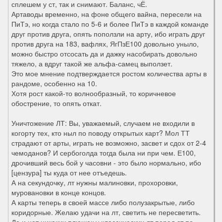
сплешем у ст, так и снимают. Баланс, чЁ.
Артаводы временно, на фоне общего вайна, пересели на
ПиТэ, но когда стало по 5-6 и более ПиТэ в каждой команде
друг против друга, опять поползли на арту, ибо играть друг
против друга на 183, вафлях, ЯгПзЕ100 довольно уныло,
можно быстро отсосать да и дажку насобирать довольно
тяжело, а вдруг такой же альфа-самец выползет.
Это мое мнение подтверждается ростом количества арты в
рандоме, особенно на 10.
Хотя рост какой-то волнообразный, то коричневое
обострение, то опять откат.
Уничтожение ЛТ: Вы, уважаемый, случаем не входили в
когорту тех, кто ныл по поводу открытых карт? Мол ТТ
страдают от арты, играть не возможно, засвет и сдох от 2-4
чемоданов? И сербоголда тогда была ни при чем. Е100,
дрочивший весь бой у часовни - это было нормально, ибо
[цензура] ты куда от нее отъедешь.
А на секундочку, лт нужны малиновки, прохоровки,
муровановки в конце концов.
А карты теперь в своей массе либо полузакрытые, либо
коридорные. Желаю удачи на лт, светить не пересветить.
Да и нет никаких плюшек у классических лт перед ст по