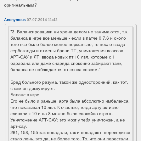
оригинальным?
Anonymous
07-07-2014 11:42
"3. Балансировщики ни хрена делом не занимаются, т.к.
баланса в игре все меньше - если в патче 0.7.6 и около
того все было более менее нормально, то после ввода
сербоголды и отмены брони ТТ, уничтожения классов
АРТ-САУ и ЛТ, ввода новых пт 10 лвл, которые с 1
барабана или даже снаряда спокойно забирают танк,
баланса не наблюдается от слова совсем."
Бред больного разума, такой же односторонний, как тот,
с кем он дискутирует.
Баланс в игре:
Его не было и раньше, арта была абсолютно имбаланса,
что показывал 10 лвл. К счастью, тогда арту активно
сливали к 10 и на 8 можно было спокойно играть.
Уничтожение АРТ-САУ: это мозг у тебя уничтожен, а не
арт-сау.
261, 158, 155 как попадали, так и попадают, переводится
стало лень, это да, не более того. То, что они перестали