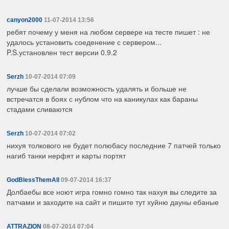
canyon2000
11-07-2014 13:56
ребят почему у меня на любом сервере на тесте пишет : не
удалось установить соеденение с сервером...
P.S.установлен тест версии 0.9.2
Serzh
10-07-2014 07:09
лучше бы сделали возможность удалять и больше не
встречатся в боях с нублом что на каникулах как бараны
стадами сливаются
Serzh
10-07-2014 07:02
нихуя толкового не будет полюбасу последние 7 патчей только
нагиб танки нерфят и карты портят
GodBlessThemAll
09-07-2014 16:37
Долбаебы все ноют игра гомно гомно так нахуя вы следите за
патчами и заходите на сайт и пишите тут хуйню дауны ебаные
ATTRAZION
08-07-2014 07:04