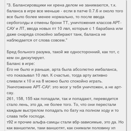
"3. Балансировщики ни хрена делом не занимаются, т.к.
баланса в игре все меньше - если в патче 0.7.6 и около того
все было более менее нормально, то после ввода
сербоголды и отмены брони ТТ, уничтожения классов АРТ-
САУ и ЛТ, ввода новых пт 10 лвл, которые с 1 барабана или
даже снаряда спокойно забирают танк, баланса не
наблюдается от слова совсем."
Бред больного разума, такой же односторонний, как тот, с
кем он дискутирует.
Баланс в игре:
Его не было и раньше, арта была абсолютно имбаланса,
что показывал 10 лвл. К счастью, тогда арту активно
сливали к 10 и на 8 можно было спокойно играть.
Уничтожение АРТ-САУ: это мозг у тебя уничтожен, а не арт-
сау.
261, 158, 155 как попадали, так и попадают, переводится
стало лень, это да, не более того. То, что они перестали
каждым выстрелом попадать по бату на полном ходу и то
слава тебе господи.
т92 и прочие альфа-самцы стали вбр-зависимые, это да. Но
как ваншотили, таки ваншотят, как снимали половину хп