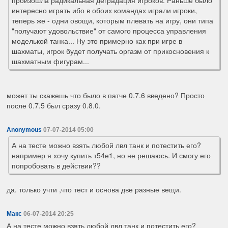
интересно играть ибо в обоих командах играли игроки,
теперь же - одни овощи, которым плевать на игру, они типа
"получают удовольствие" от самого процесса управления
моделькой танка... Ну это примерно как при игре в
шахматы, игрок будет получать оргазм от прикосновения к
шахматным фигурам...
может ты скажешь что было в патче 0.7.6 введено? Просто
после 0.7.5 был сразу 0.8.0.
Anonymous
07-07-2014 05:00
А на тесте можно взять любой лвл танк и потестить его?
например я хочу купить т54е1, но не решаюсь. И смогу его
попробовать в действии??
да. только учти ,что тест и основа две разные вещи.
Макс
06-07-2014 20:25
А на тесте можно взять любой лвл танк и потестить его?