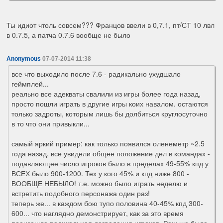
Ты идиот чтоль совсем??? Францов ввели в 0,7.1, пт/СТ 10 лвл
в 0.7.5, а патча 0.7.6 вообще не было
Anonymous
07-07-2014 11:38
все что выходило после 7.6 - радикально ухудшало
геймплей...
реально все адекваты свалили из игры более года назад,
просто пошли играть в другие игры коих навалом. остаются
только задроты, которым лишь бы долбиться круглосуточно
в то что они привыкли...
самый яркий пример: как только появился оленеметр ~2.5
года назад, все увидели общее положение дел в командах -
подавляющее число игроков было в пределах 49-55% кпд у
ВСЕХ было 900-1200. Тех у кого 45% и кпд ниже 800 -
ВООБЩЕ НЕБЫЛО! т.е. можно было играть неделю и
встретить подобного персонажа один раз!
теперь же... в каждом бою тупо половина 40-45% кпд 300-
600... что наглядно демонстрирует, как за это время
произошла радикальная деградация игроков. Раньше было