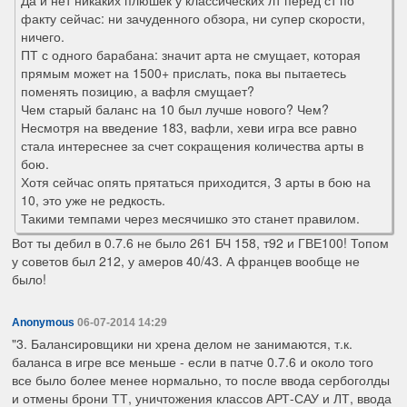
факту сейчас: ни зачуденного обзора, ни супер скорости,
ничего.
ПТ с одного барабана: значит арта не смущает, которая
прямым может на 1500+ прислать, пока вы пытаетесь
поменять позицию, а вафля смущает?
Чем старый баланс на 10 был лучше нового? Чем?
Несмотря на введение 183, вафли, хеви игра все равно
стала интереснее за счет сокращения количества арты в
бою.
Хотя сейчас опять прятаться приходится, 3 арты в бою на
10, это уже не редкость.
Такими темпами через месячишко это станет правилом.
Вот ты дебил в 0.7.6 не было 261 БЧ 158, т92 и ГВЕ100! Топом
у советов был 212, у амеров 40/43. А францев вообще не
было!
Anonymous
06-07-2014 14:29
"3. Балансировщики ни хрена делом не занимаются, т.к.
баланса в игре все меньше - если в патче 0.7.6 и около того
все было более менее нормально, то после ввода сербоголды
и отмены брони ТТ, уничтожения классов АРТ-САУ и ЛТ, ввода