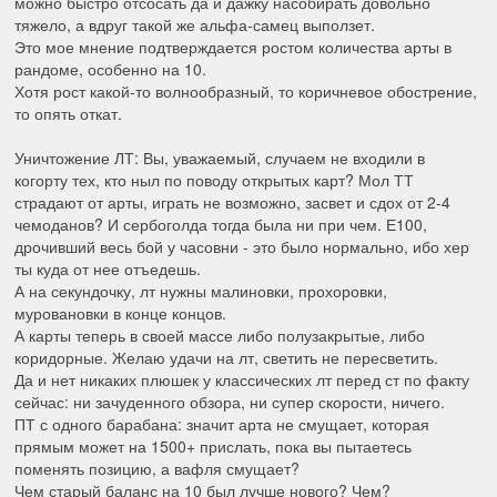
можно быстро отсосать да и дажку насобирать довольно
тяжело, а вдруг такой же альфа-самец выползет.
Это мое мнение подтверждается ростом количества арты в
рандоме, особенно на 10.
Хотя рост какой-то волнообразный, то коричневое обострение,
то опять откат.
Уничтожение ЛТ: Вы, уважаемый, случаем не входили в
когорту тех, кто ныл по поводу открытых карт? Мол ТТ
страдают от арты, играть не возможно, засвет и сдох от 2-4
чемоданов? И сербоголда тогда была ни при чем. Е100,
дрочивший весь бой у часовни - это было нормально, ибо хер
ты куда от нее отъедешь.
А на секундочку, лт нужны малиновки, прохоровки,
муровановки в конце концов.
А карты теперь в своей массе либо полузакрытые, либо
коридорные. Желаю удачи на лт, светить не пересветить.
Да и нет никаких плюшек у классических лт перед ст по факту
сейчас: ни зачуденного обзора, ни супер скорости, ничего.
ПТ с одного барабана: значит арта не смущает, которая
прямым может на 1500+ прислать, пока вы пытаетесь
поменять позицию, а вафля смущает?
Чем старый баланс на 10 был лучше нового? Чем?