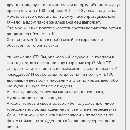
друг против друга, опять поползли на арту, ибо играть друг
против друга на 183, вафлях, ЯгПзЕ100 довольно уныло,
можно быстро отсосать да и дажку насобирать довольно
тяжело, а вдруг такой же альфа-самец выползет.
Это мое мнение подтверждается ростом количества арты в
рандоме, особенно на 10.
Хотя рост какой-то волнообразный, то коричневое
обострение, то опять откат.
Уничтожение ЛТ: Вы, уважаемый, случаем не входили в
когорту тех, кто ныл по поводу открытых карт? Мол ТТ
страдают от арты, играть не возможно, засвет и сдох от 2-4
чемоданов? И сербоголда тогда была ни при чем. Е100,
дрочивший весь бой у часовни - это было нормально, ибо
[цензура] ты куда от нее отъедешь.
А на секундочку, лт нужны малиновки, прохоровки,
муровановки в конце концов.
А карты теперь в своей массе либо полузакрытые, либо
коридорные. Желаю удачи на лт, светить не пересветить.
Да и нет никаких плюшек у классических лт перед ст по
факту сейчас: ни зачуденного обзора, ни супер скорости,
ничего.