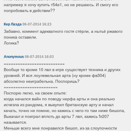
например я хочу купить т54е1, но не решаюсь. И смогу его
попробовать в действии??
Кер Лаэда
06-07-2014 16:23
Забавно, коммент адекватного гостя стёрли, а нытьё ржавого
поника оставили.
Логика?
Anonymous
06-07-2014 16:03
==========================
Вообще то кроме 10 лвл в игре существует техника и других
уровней. И вся лоулевельная арта (ну кроме фв304)
абсолютно неиграбельна. Поспоришь?
=======================
Поспорю легко, на своем опыте:
когда начался вайн по поводу нерфа арты и она реально
исчезла из рандома, я выкупил британскую арту и начал
качать, точно не помню, но кажись с чего-то там ниже бишопа,
Выкачал и поиграл вплоть до арты 7 лвл, кажись fv207
называется.
Меньше всего мне понравился бишоп, из-за слоупочности