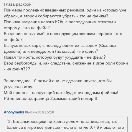
Глаза раскрой
Примеры последних введенных режимов, один из которых уже
убрали, а второй собираются убрать - это не фейлы?
Попытка введения нового FOV, с последующим откатом к
старому - это не фейл?
Введение новых имб, с последующим жестким нерфом - это
не фейл?
Выпуск новых карт, с последующим их выводом (Скалиоз
Дракона) или переделкой (их масса) - не фейл?
Новая точность, которую будут ухудшать - не фейл?
Ввод сербоголды и, как следствие, снижение в игре роли брони
- не фейл???
За последние 10 патчей они не сделали ничего, что бы
улучшало игру.
Мой прогноз - следующий патч будет очередным фейлом!
PS копипаста,страница 2,комментарий номер 8
Anonymous
06-07-2014 15:10
"3. Балансировщики ни хрена делом не занимаются, т.к.
баланса в игре все меньше - если в патче 0.7.6 и около того