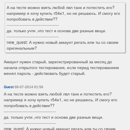
А на тесте можно взять любой лвл танк и потестить его?
например я хочу купить т54е1, но не решаюсь. И смогу его
попробовать в действии??
------------------------------------
да. только учти ,что тест и основа две разные вещи.
------------------------------------
new_quest: А нужно новый аккаунт регать или ты со своим
оригинальным?
Аккаунт нужен старый, зарегистрированный за месяц до
начала открытого тестирования, если перед тестированием
менял пароль - действовать будет старый.
Guest
08-07-2014 01:56
А на тесте можно взять любой лвл танк и потестить его?
например я хочу купить т54е1, но не решаюсь. И смогу его
попробовать в действии??
------------------------------------
да. только учти ,что тест и основа две разные вещи.
------------------------------------
new_quest: А нужно новый аккаунт регать или ты со своим