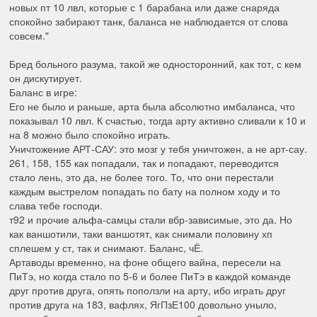
новых пт 10 лвл, которые с 1 барабана или даже снаряда
спокойно забирают танк, баланса не наблюдается от слова
совсем."
Бред больного разума, такой же односторонний, как тот, с кем
он дискутирует.
Баланс в игре:
Его не было и раньше, арта была абсолютно имбаланса, что
показывал 10 лвл. К счастью, тогда арту активно сливали к 10 и
на 8 можно было спокойно играть.
Уничтожение АРТ-САУ: это мозг у тебя уничтожен, а не арт-сау.
261, 158, 155 как попадали, так и попадают, переводится
стало лень, это да, не более того. То, что они перестали
каждым выстрелом попадать по бату на полном ходу и то
слава тебе господи.
т92 и прочие альфа-самцы стали вбр-зависимые, это да. Но
как ваншотили, таки ваншотят, как снимали половину хп
сплешем у ст, так и снимают. Баланс, чЁ.
Артаводы временно, на фоне общего вайна, пересели на
ПиТэ, но когда стало по 5-6 и более ПиТэ в каждой команде
друг против друга, опять поползли на арту, ибо играть друг
против друга на 183, вафлях, ЯгПзЕ100 довольно уныло,