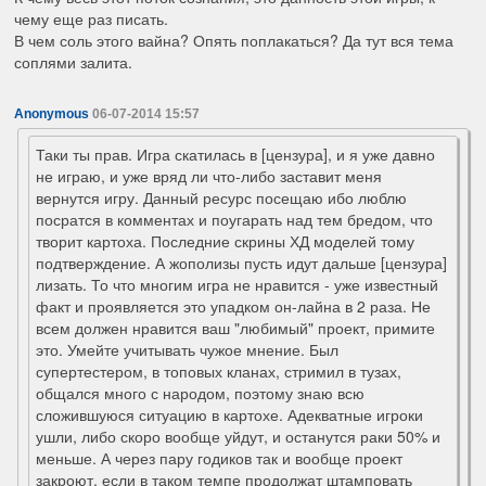
чему еще раз писать.
В чем соль этого вайна? Опять поплакаться? Да тут вся тема
соплями залита.
Anonymous
06-07-2014 15:57
Таки ты прав. Игра скатилась в [цензура], и я уже давно
не играю, и уже вряд ли что-либо заставит меня
вернутся игру. Данный ресурс посещаю ибо люблю
посратся в комментах и поугарать над тем бредом, что
творит картоха. Последние скрины ХД моделей тому
подтверждение. А жополизы пусть идут дальше [цензура]
лизать. То что многим игра не нравится - уже известный
факт и проявляется это упадком он-лайна в 2 раза. Не
всем должен нравится ваш "любимый" проект, примите
это. Умейте учитывать чужое мнение. Был
супертестером, в топовых кланах, стримил в тузах,
общался много с народом, поэтому знаю всю
сложившуюся ситуацию в картохе. Адекватные игроки
ушли, либо скоро вообще уйдут, и останутся раки 50% и
меньше. А через пару годиков так и вообще проект
закроют, если в таком темпе продолжат штамповать