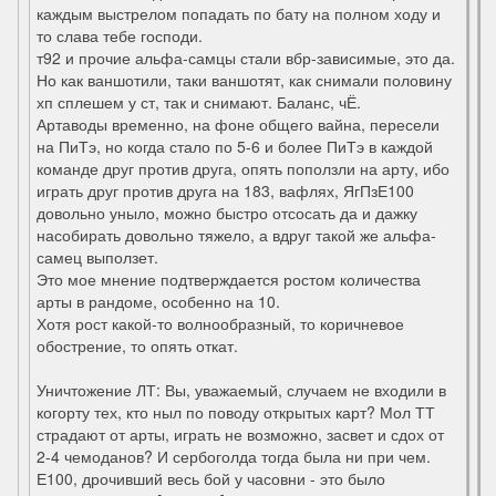
каждым выстрелом попадать по бату на полном ходу и
то слава тебе господи.
т92 и прочие альфа-самцы стали вбр-зависимые, это да.
Но как ваншотили, таки ваншотят, как снимали половину
хп сплешем у ст, так и снимают. Баланс, чЁ.
Артаводы временно, на фоне общего вайна, пересели
на ПиТэ, но когда стало по 5-6 и более ПиТэ в каждой
команде друг против друга, опять поползли на арту, ибо
играть друг против друга на 183, вафлях, ЯгПзЕ100
довольно уныло, можно быстро отсосать да и дажку
насобирать довольно тяжело, а вдруг такой же альфа-
самец выползет.
Это мое мнение подтверждается ростом количества
арты в рандоме, особенно на 10.
Хотя рост какой-то волнообразный, то коричневое
обострение, то опять откат.
Уничтожение ЛТ: Вы, уважаемый, случаем не входили в
когорту тех, кто ныл по поводу открытых карт? Мол ТТ
страдают от арты, играть не возможно, засвет и сдох от
2-4 чемоданов? И сербоголда тогда была ни при чем.
Е100, дрочивший весь бой у часовни - это было