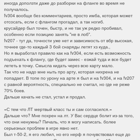
иногда доползти даже до разборки на фланге во время не
получалось.
fv304 вообще без комментариев, просто имба, которая может
отсосать, если с флангом прогадал, а так ногиб.
крусайдер был точен, быстр, и не так уж редко пробивал,
особенно если позицию занять "не в лоб".
fv207 - тут да, точности уже нет и зависимость от вбр высокая,
точнее где-то каждый 3 бой снаряды летят хз куда.,
Но я выработал правило как на fv304, если есть возможность
подъехать к флангу, где будет замес - езжай туда и все будет
лететь в точку. Смысла кидать через всю карту мало.
Так что не надо мне ныть про арту, которая нихрена не
попадает. В топе по урону на арте я был и на fv304, и на fv207
с равной вероятность, специально не считал, но где не реже
70% боев.
Дальше качать не стал, устал и продал.
=С тем что ЛТ мертвый класс ты и сам согласился.=
Дальше что? Мне похрен на лт. У Вас сердце болит из-за того,
что они ненужны? Пичаль, что я могу написать. более
серьезных проблем в игре явно нет.
Был т-50-2, я его любил, но его нерф я почувствовал еще до