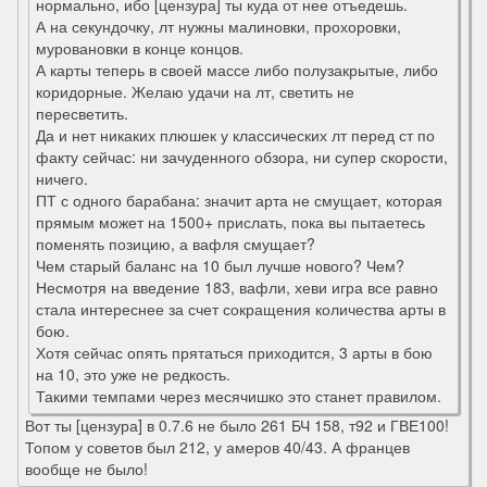
нормально, ибо [цензура] ты куда от нее отъедешь.
А на секундочку, лт нужны малиновки, прохоровки,
муровановки в конце концов.
А карты теперь в своей массе либо полузакрытые, либо
коридорные. Желаю удачи на лт, светить не
пересветить.
Да и нет никаких плюшек у классических лт перед ст по
факту сейчас: ни зачуденного обзора, ни супер скорости,
ничего.
ПТ с одного барабана: значит арта не смущает, которая
прямым может на 1500+ прислать, пока вы пытаетесь
поменять позицию, а вафля смущает?
Чем старый баланс на 10 был лучше нового? Чем?
Несмотря на введение 183, вафли, хеви игра все равно
стала интереснее за счет сокращения количества арты в
бою.
Хотя сейчас опять прятаться приходится, 3 арты в бою
на 10, это уже не редкость.
Такими темпами через месячишко это станет правилом.
Вот ты [цензура] в 0.7.6 не было 261 БЧ 158, т92 и ГВЕ100!
Топом у советов был 212, у амеров 40/43. А францев
вообще не было!