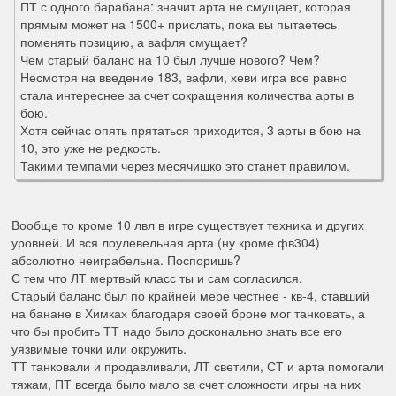
ПТ с одного барабана: значит арта не смущает, которая
прямым может на 1500+ прислать, пока вы пытаетесь
поменять позицию, а вафля смущает?
Чем старый баланс на 10 был лучше нового? Чем?
Несмотря на введение 183, вафли, хеви игра все равно
стала интереснее за счет сокращения количества арты в
бою.
Хотя сейчас опять прятаться приходится, 3 арты в бою на
10, это уже не редкость.
Такими темпами через месячишко это станет правилом.
Вообще то кроме 10 лвл в игре существует техника и других
уровней. И вся лоулевельная арта (ну кроме фв304)
абсолютно неиграбельна. Поспоришь?
С тем что ЛТ мертвый класс ты и сам согласился.
Старый баланс был по крайней мере честнее - кв-4, ставший
на банане в Химках благодаря своей броне мог танковать, а
что бы пробить ТТ надо было досконально знать все его
уязвимые точки или окружить.
ТТ танковали и продавливали, ЛТ светили, СТ и арта помогали
тяжам, ПТ всегда было мало за счет сложности игры на них