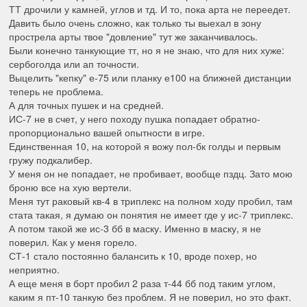
ТТ дрочили у камней, углов и тд. И то, пока арта не переедет.
Давить было очень сложно, как только ты выехал в зону
прострела арты твое "довление" тут же заканчивалось.
Были конечно танкующие тт, но я не знаю, что для них хуже:
сербоголда или ап точности.
Выцелить "кепку" е-75 или планку е100 на ближней дистанции
теперь не проблема.
А для точных пушек и на средней.
ИС-7 не в счет, у него походу пушка попадает обратно-
пропорционально вашей опытности в игре.
Единственная 10, на которой я вожу пол-бк голды и первым
гружу подкалибер.
У меня он не попадает, не пробивает, вообще пздц. Зато мою
броню все на хую вертели.
Меня тут раковый кв-4 в триплекс на полном ходу пробил, там
стата такая, я думаю он понятия не имеет где у ис-7 триплекс.
А потом такой же ис-3 бб в маску. Именно в маску, я не
поверил. Как у меня горело.
СТ-1 стало постоянно балансить к 10, вроде похер, но
неприятно.
А еще меня в борт пробил 2 раза т-44 бб под таким углом,
каким я пт-10 танкую без проблем. Я не поверил, но это факт.