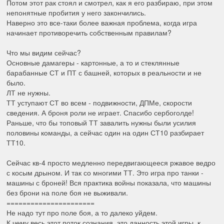
Потом этот рак стоял и смотрел, как я его разбираю, при этом
непонятные пробития у него закончились.
Наверно это все-таки более важная проблема, когда игра
начинает противоречить собственным правилам?
Что мы видим сейчас?
Основные дамагеры - картонные, а то и стеклянные
барабанные СТ и ПТ с башней, которых в реальности и не
было.
ЛТ не нужны.
ТТ уступают СТ во всем - подвижности, ДПМе, скорости
сведения. А броня роли не играет. Спасибо сербоголде!
Раньше, что бы топовый ТТ завалить нужны были усилия
половины команды, а сейчас один на один СТ10 разбирает
ТТ10.
Сейчас кв-4 просто медленно передвигающееся ржавое ведро
с косым дрыном. И так со многими ТТ. Это игра про танки -
машины с броней! Вся практика войны показала, что машины
без брони на поле боя не выживали.
======================
Не надо тут про поле боя, а то далеко уйдем.
К чему весь этот поток сознания, это данность этой игры, к