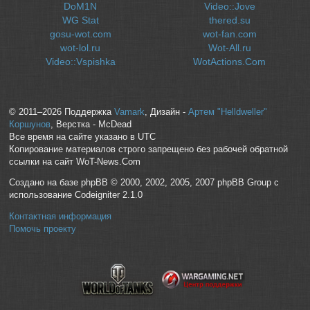
DoM1N
Video::Jove
WG Stat
thered.su
gosu-wot.com
wot-fan.com
wot-lol.ru
Wot-All.ru
Video::Vspishka
WotActions.Com
© 2011–2026 Поддержка
Vamark
, Дизайн -
Артем "Helldweller"
Коршунов
, Верстка - McDead
Все время на сайте указано в UTC
Копирование материалов строго запрещено без рабочей обратной
ссылки на сайт WoT-News.Com
Создано на базе phpBB © 2000, 2002, 2005, 2007 phpBB Group с
использование Codeigniter 2.1.0
Контактная информация
Помочь проекту