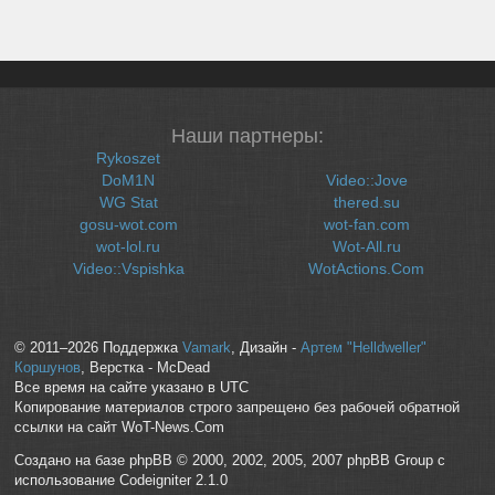
Наши партнеры:
Rykoszet
DoM1N
Video::Jove
WG Stat
thered.su
gosu-wot.com
wot-fan.com
wot-lol.ru
Wot-All.ru
Video::Vspishka
WotActions.Com
© 2011–2026 Поддержка
Vamark
, Дизайн -
Артем "Helldweller"
Коршунов
, Верстка - McDead
Все время на сайте указано в UTC
Копирование материалов строго запрещено без рабочей обратной
ссылки на сайт WoT-News.Com
Создано на базе phpBB © 2000, 2002, 2005, 2007 phpBB Group с
использование Codeigniter 2.1.0