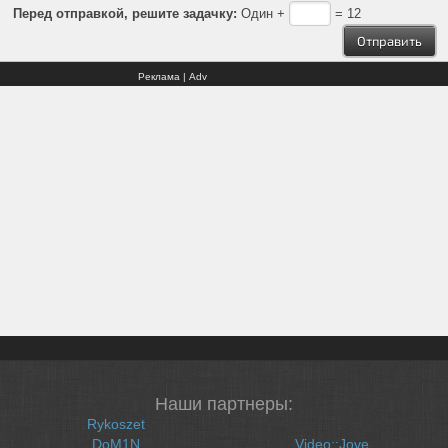
Перед отправкой, решите задачку:
Один +
= 12
Реклама | Adv
Наши партнеры:
Rykoszet
DoM1N
Video::Jove