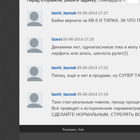
bashi_bazouk
05-06-2014 17:27
Бабки верните за КВ-5 И ТИПКА, ЗА ЧТО
Guest
05-06-2014 17:25
Динамики нет, однокласников тока в жопу 
нерфить или апать, школота рулит)))
bashi_bazouk
05-06-2014 17:22
Пипец, ещё и нет в продаже, ну СУПЕР ТАН
bashi_bazouk
05-06-2014 17:19
Танк стал реальным говном, прошу проще
Всё приводят к историческим парамемтрам
СДЕЛАЙТЕ НОРМАЛЬНЫМ, СТРЕЛЯТЬ ВОО
Реклама | Adv