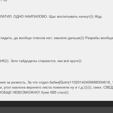
 ПЛАТИЛ, ОДНО НАИПАЛОВО. Щас воспитывать начнут))) Жду.
гладить, да вообще плюсов нет, хвалите дальше))) Разрабы вообще
К))). Зато гайдоделы стараются, как всё круто))
ния за резкость. За что отдал бабкиjQuery11020142406688304618
, угол наклона верхнего листа поменяли ну и т.д.)))))), смех. С
БЩЕ НЕВОЗМОЖНО! Хуже КВ5 стал(((.