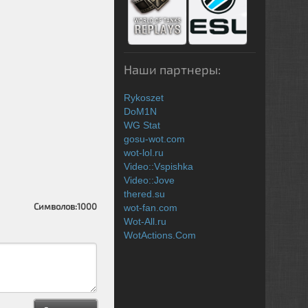
Наши партнеры:
Rykoszet
DoM1N
WG Stat
gosu-wot.com
wot-lol.ru
Video::Vspishka
Video::Jove
thered.su
Символов:
1000
wot-fan.com
Wot-All.ru
WotActions.Com