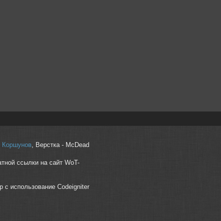
r" Коршунов
, Верстка - McDead
атной ссылки на сайт WoT-
p с использование Codeigniter