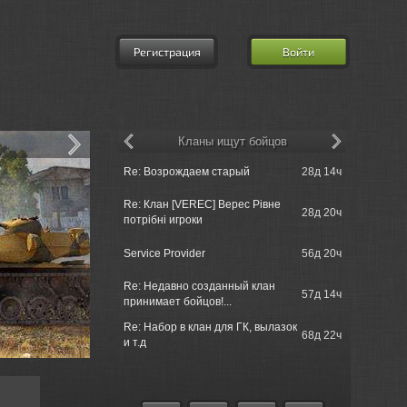
Регистрация
Войти
Кланы ищут бойцов
Re: Возрождаем старый
28д 14ч
MatroseFuc
Re: Клан [VEREC] Верес Рівне
Morinit_Ma
28д 20ч
потрібні игроки
Sackville
700s000 =
Service Provider
56д 20ч
Sackville
Re: Недавно созданный клан
Rushcore 
57д 14ч
принимает бойцов!...
операциям
Re: Набор в клан для ГК, вылазок
Rushcore 
68д 22ч
и т.д
операциям