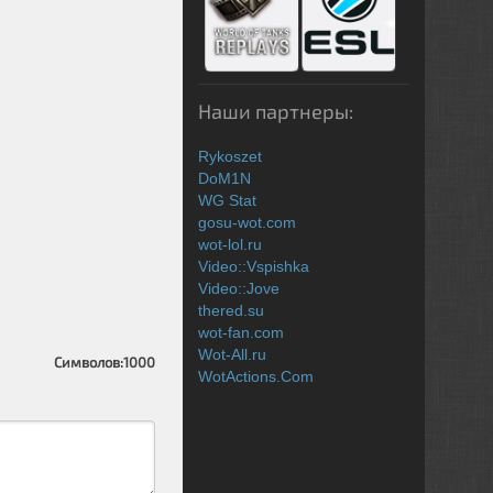
Наши партнеры:
Rykoszet
DoM1N
WG Stat
gosu-wot.com
wot-lol.ru
Video::Vspishka
Video::Jove
thered.su
wot-fan.com
Wot-All.ru
Символов:
1000
WotActions.Com