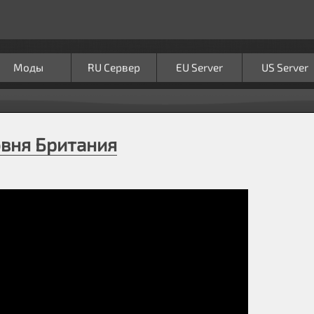
Моды
RU Сервер
EU Server
US Server
ровня Британия