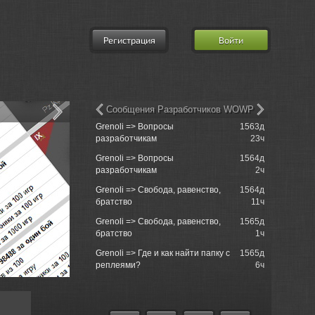
Регистрация
Войти
Сообщения Разработчиков WOWP
Grenoli => Вопросы
1563д
Delhroh =>
разработчикам
23ч
Team!
Grenoli => Вопросы
1564д
Delhroh =>
разработчикам
2ч
Team!
Grenoli => Свобода, равенство,
1564д
Jahrakajin
братство
11ч
Kaffeeklatsc
Grenoli => Свобода, равенство,
1565д
Delhroh =>
братство
1ч
Team!
Grenoli => Где и как найти папку с
1565д
Delhroh =>
реплеями?
6ч
Team!