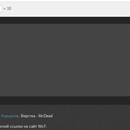
= 10
r" Коршунов
, Верстка - McDead
атной ссылки на сайт WoT-