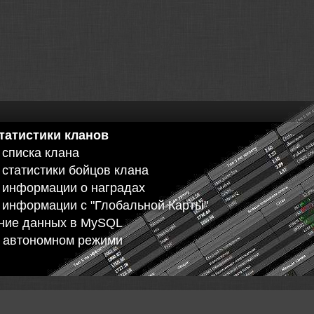
Re: Возрождаем ст
татистики кланов
а списка клана
Re: Клан [VEREC] В
а статистики бойцов клана
потрібні игроки
а информации о наградах
Service Provider
и информации с "Глобальной Карты"
ение данных в MySQL
Re: Недавно созда
принимает бойцов!..
в автономном режими
Re: Набор в клан дл
и т.д