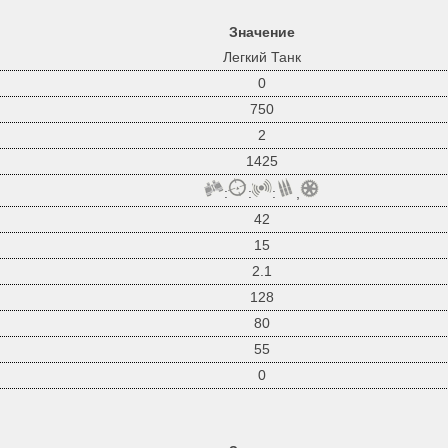
Значение
Легкий Танк
0
750
2
1425
:
:
:
,
42
15
2.1
128
80
55
0