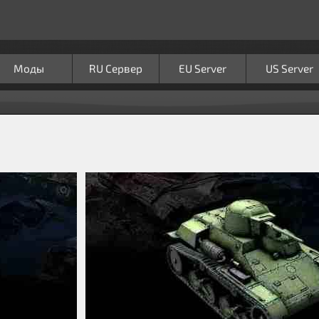
Моды
RU Сервер
EU Server
US Server