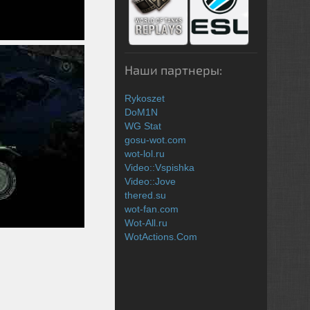
Наши партнеры:
Rykoszet
DoM1N
WG Stat
gosu-wot.com
wot-lol.ru
Video::Vspishka
Video::Jove
thered.su
wot-fan.com
Wot-All.ru
WotActions.Com