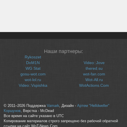
Наши партнеры:
Rykoszet
DoM1N
Video::Jove
WG Stat
thered.su
gosu-wot.com
wot-fan.com
wot-lol.ru
Wot-All.ru
Video::Vspishka
WotActions.Com
© 2011–2026 Поддержка
Vamark
, Дизайн -
Артем "Helldweller"
Коршунов
, Верстка - McDead
Все время на сайте указано в UTC
Копирование материалов строго запрещено без рабочей обратной
ссылки на сайт WoT-News.Com