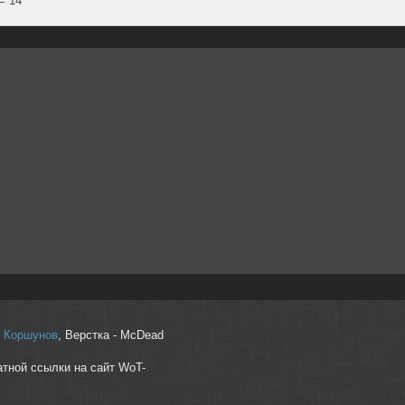
r" Коршунов
, Верстка - McDead
атной ссылки на сайт WoT-