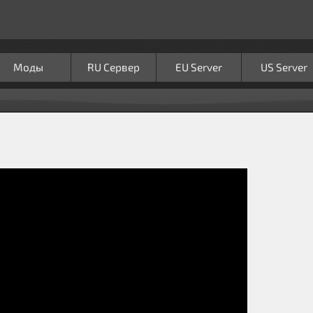
Моды
RU Сервер
EU Server
US Server