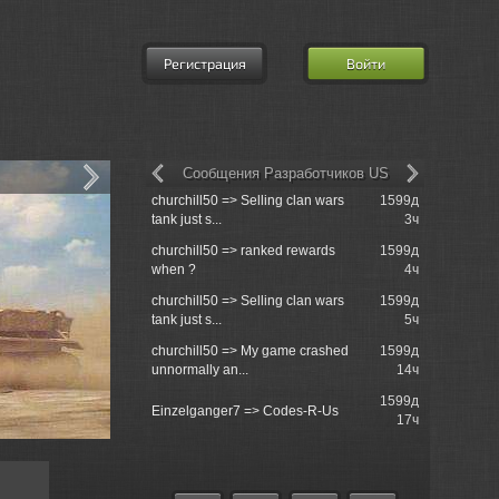
Регистрация
Войти
Сообщения Разработчиков US
churchill50 => Selling clan wars
1599д
Delhroh =>
tank just s...
3ч
Team!
churchill50 => ranked rewards
1599д
Delhroh =>
when ?
4ч
Team!
churchill50 => Selling clan wars
1599д
Jahrakajin
tank just s...
5ч
Kaffeeklatsc
churchill50 => My game crashed
1599д
Delhroh =>
unnormally an...
14ч
Team!
1599д
Delhroh =>
Einzelganger7 => Codes-R-Us
17ч
Team!