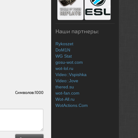
Наши партнеры:
Rykoszet
DoM1N
WG Stat
gosu-wot.com
wot-lol.ru
Video::Vspishka
Video::Jove
thered.su
Символов:
1000
wot-fan.com
Wot-All.ru
WotActions.Com