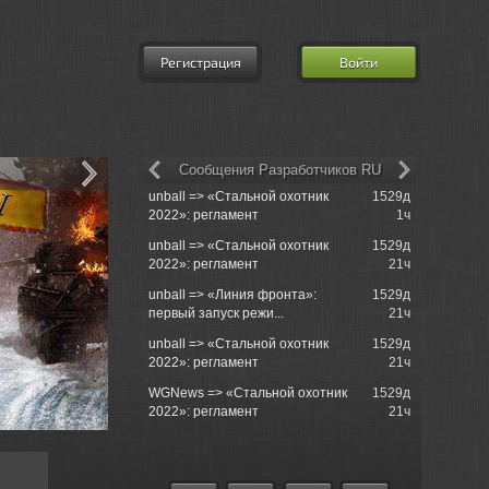
Регистрация
Войти
Сообщения Разработчиков RU
unball => «Стальной охотник
1529д
churchill50
2022»: регламент
1ч
tank just s..
unball => «Стальной охотник
1529д
churchill5
2022»: регламент
21ч
when ?
unball => «Линия фронта»:
1529д
churchill50
первый запуск режи...
21ч
tank just s..
unball => «Стальной охотник
1529д
churchill5
2022»: регламент
21ч
unnormally 
WGNews => «Стальной охотник
1529д
Einzelgan
2022»: регламент
21ч