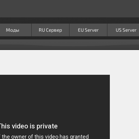
Моды
RU Сервер
EU Server
US Server