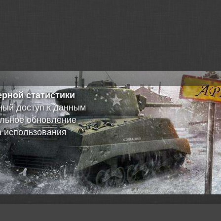
нная
а игрока АПИ 2.0