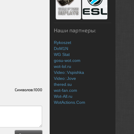
Наши партнеры:
Rykoszet
DoM1N
WG Stat
gosu-wot.com
wot-lol.ru
Video::Vspishka
Video::Jove
thered.su
Символов:
1000
wot-fan.com
Wot-All.ru
WotActions.Com