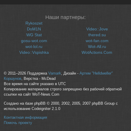
Наши партнеры:
Rykoszet
DoM1N
Video::Jove
WG Stat
thered.su
gosu-wot.com
wot-fan.com
wot-lol.ru
Wot-All.ru
Video::Vspishka
WotActions.Com
© 2011–2026 Поддержка
Vamark
, Дизайн -
Артем "Helldweller"
Коршунов
, Верстка - McDead
Все время на сайте указано в UTC
Копирование материалов строго запрещено без рабочей обратной
ссылки на сайт WoT-News.Com
Создано на базе phpBB © 2000, 2002, 2005, 2007 phpBB Group с
использование Codeigniter 2.1.0
Контактная информация
Помочь проекту