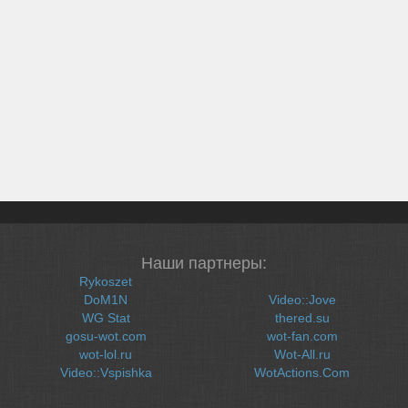
Наши партнеры:
Rykoszet
DoM1N
Video::Jove
WG Stat
thered.su
gosu-wot.com
wot-fan.com
wot-lol.ru
Wot-All.ru
Video::Vspishka
WotActions.Com