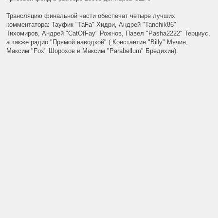
Трансляцию финальной части обеспечат четыре лучших
комментатора: Тауфик "TaFa" Хидри, Андрей "Tanchik86"
Тихомиров, Андрей "CatOfFay" Рожнов, Павел "Pasha2222" Терциус,
а также радио "Прямой наводкой" ( Константин "Billy" Мячин,
Максим "Fox" Шорохов и Максим "Parabellum" Бредихин).