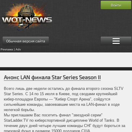
Войти
Обычная версия сайта
Реклама | Adv
Анонс LAN финала Star Series Season II
Всего лишь две недели остались до финала второго сезона SLTV
Star Series. С 14 по 15 июля в Киеве, под сводами крупнейшей
кибер-площадки Европы — "Кибер Спорт Арена", сойдутся
сильнейшие команды, завоевавшие места на LAN-финал в ходе
нелегкой борьбы.
Мы приглашаем Вас посетить финал "звездной серии"
StarLadder.TV по киберспортивной дисциплине World of Tanks. В
течение двух дней четыре лучшие команды СНГ будут бороться за
призовой фонд в размере 15000 долларов США.