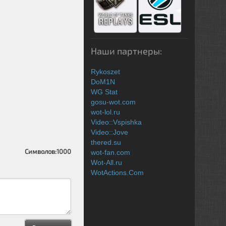
Наши партнеры:
Rykoszet
DoM1N
WG Stat
gosu-wot.com
wot-lol.ru
Video::Vspishka
Video::Jove
thered.su
Символов:
1000
wot-fan.com
Wot-All.ru
WotActions.Com