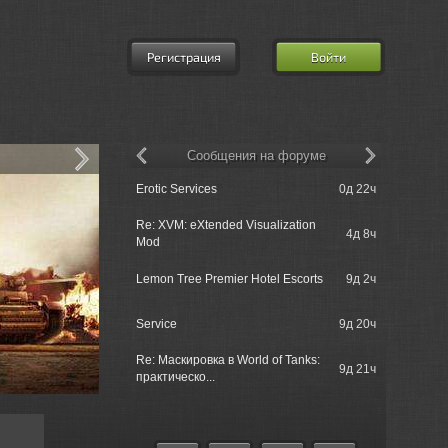
Регистрация
Войти
Сообщения на форуме
Erotic Services
0д 22ч
MatroseFuc
Re: XVM: eXtended Visualization
Morinit_Ma
4д 8ч
Mod
Sackville
700s000 =
Lemon Tree Premier Hotel Escorts
9д 2ч
Sackville
Rushcore 
Service
9д 20ч
операциям
Re: Маскировка в World of Tanks:
Rushcore 
9д 21ч
практическо...
операциям