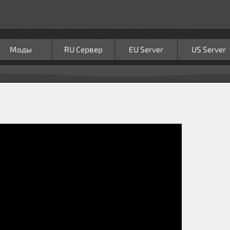
Моды
RU Сервер
EU Server
US Server