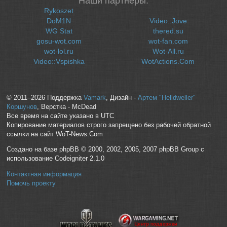
Наши партнеры:
Rykoszet
DoM1N
Video::Jove
WG Stat
thered.su
gosu-wot.com
wot-fan.com
wot-lol.ru
Wot-All.ru
Video::Vspishka
WotActions.Com
© 2011–2026 Поддержка
Vamark
, Дизайн -
Артем "Helldweller"
Коршунов
, Верстка - McDead
Все время на сайте указано в UTC
Копирование материалов строго запрещено без рабочей обратной
ссылки на сайт WoT-News.Com
Создано на базе phpBB © 2000, 2002, 2005, 2007 phpBB Group с
использование Codeigniter 2.1.0
Контактная информация
Помочь проекту