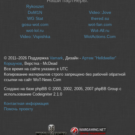
Наши партнеры:
Rykoszet
DoM1N
Video::Jove
WG Stat
thered.su
gosu-wot.com
wot-fan.com
wot-lol.ru
Wot-All.ru
Video::Vspishka
WotActions.Com
© 2011–2026 Поддержка
Vamark
, Дизайн -
Артем "Helldweller"
Коршунов
, Верстка - McDead
Все время на сайте указано в UTC
Копирование материалов строго запрещено без рабочей обратной
ссылки на сайт WoT-News.Com
Создано на базе phpBB © 2000, 2002, 2005, 2007 phpBB Group с
использование Codeigniter 2.1.0
Контактная информация
Помочь проекту