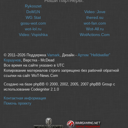
Наши партнеры:
Rykoszet
DoM1N
Video::Jove
WG Stat
thered.su
gosu-wot.com
wot-fan.com
wot-lol.ru
Wot-All.ru
Video::Vspishka
WotActions.Com
© 2011–2026 Поддержка
Vamark
, Дизайн -
Артем "Helldweller"
Коршунов
, Верстка - McDead
Все время на сайте указано в UTC
Копирование материалов строго запрещено без рабочей обратной
ссылки на сайт WoT-News.Com
Создано на базе phpBB © 2000, 2002, 2005, 2007 phpBB Group с
использование Codeigniter 2.1.0
Контактная информация
Помочь проекту