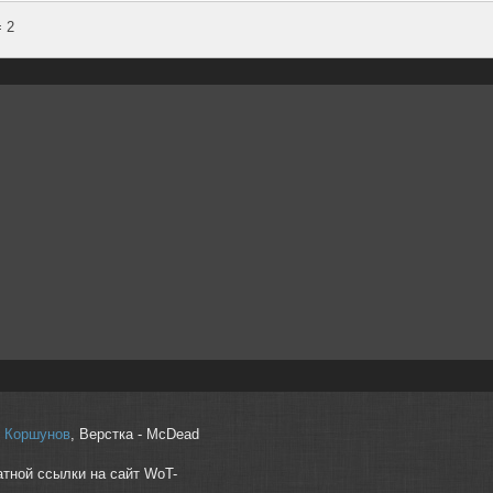
 2
r" Коршунов
, Верстка - McDead
атной ссылки на сайт WoT-