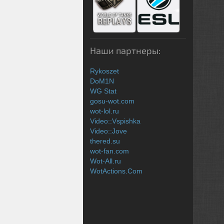
Наши партнеры:
Rykoszet
DoM1N
WG Stat
gosu-wot.com
wot-lol.ru
Video::Vspishka
Video::Jove
thered.su
wot-fan.com
Wot-All.ru
WotActions.Com