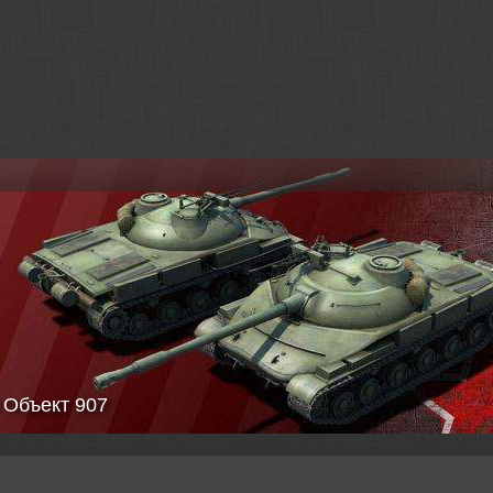
а клана