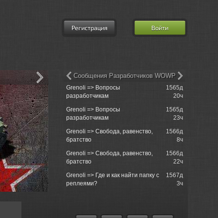
Регистрация
Войти
Сообщения Разработчиков WOWP
Grenoli => Вопросы
1565д
churchill50
разработчикам
20ч
tank just s..
Grenoli => Вопросы
1565д
churchill5
разработчикам
23ч
when ?
Grenoli => Свобода, равенство,
1566д
churchill50
братство
8ч
tank just s..
Grenoli => Свобода, равенство,
1566д
churchill5
братство
22ч
unnormally 
Grenoli => Где и как найти папку с
1567д
Einzelgan
реплеями?
3ч