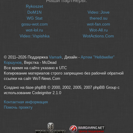
Наши партнеры:
Rykoszet
DoM1N
Video::Jove
WG Stat
thered.su
gosu-wot.com
wot-fan.com
wot-lol.ru
Wot-All.ru
Video::Vspishka
WotActions.Com
© 2011–2026 Поддержка
Vamark
, Дизайн -
Артем "Helldweller"
Коршунов
, Верстка - McDead
Все время на сайте указано в UTC
Копирование материалов строго запрещено без рабочей обратной
ссылки на сайт WoT-News.Com
Создано на базе phpBB © 2000, 2002, 2005, 2007 phpBB Group с
использование Codeigniter 2.1.0
Контактная информация
Помочь проекту