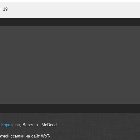
= 19
r" Коршунов
, Верстка - McDead
атной ссылки на сайт WoT-