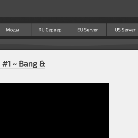
Моды
RU Сервер
EU Server
US Server
#1 ~ Bang &