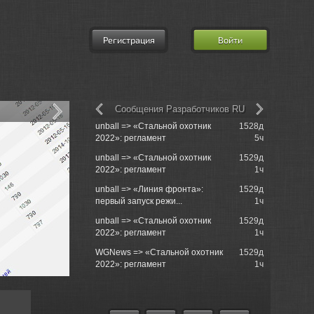
Регистрация
Войти
Сообщения Разработчиков RU
unball => «Стальной охотник
1528д
Re: XVM: e
2022»: регламент
5ч
Mod
unball => «Стальной охотник
1529д
Lemon Tree
2022»: регламент
1ч
unball => «Линия фронта»:
1529д
Service
первый запуск режи...
1ч
unball => «Стальной охотник
1529д
Re: Маскир
2022»: регламент
1ч
практическ
WGNews => «Стальной охотник
1529д
Re: игра в 
2022»: регламент
1ч
9130122