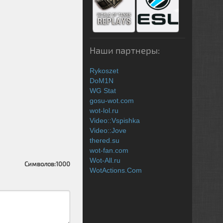
Наши партнеры:
Rykoszet
DoM1N
WG Stat
gosu-wot.com
wot-lol.ru
Video::Vspishka
Video::Jove
thered.su
wot-fan.com
Wot-All.ru
Символов:
1000
WotActions.Com