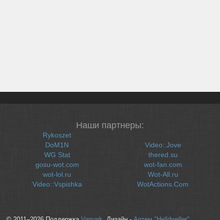
Наши партнеры:
Rykoszet
DoM1N
Video::Jove
WG Stat
thered.su
gosu-wot.com
wot-fan.com
wot-lol.ru
Wot-All.ru
Video::Vspishka
WotActions.Com
© 2011–2026 Поддержка
Vamark
, Дизайн -
Артем "Helldweller"