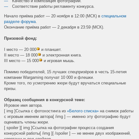
Качество и композиция фотографии.
Соответствие работы регламенту конкурса.
Начало приёма работ — 20 ноября в 12:00 (МСК) в
специальном
разделе форума
.
Окончание приёма работ — 2 декабря в 23:59 (МСК).
Призовой фонд:
I место — 20 000
и планшет.
II место — 18 000
и электронная книга.
III место — 15 000
и игровая мышь.
Помимо победителей, 15 лучших спецпризёров в честь 15-летия
компании Wargaming получат 10 000 и флешки.
Кроме того, по усмотрению жюри будут вручаться специальные
призы.
Образец сообщения в конкурсной теме:
Игровое имя автора.
[ img ]Ссылка с фотохостинга из
«Белого списка»
на снимок работы
с игровым именем автора[ /img ] — именно эту фотографию будут
оценивать члены жюри.
[ spoiler ][ img ]Ссылка на фотографии процесса создания
конкурсной работы[ /img ][ /spoiler ] — не менее двух изображений,
спрятанных под спойлер.