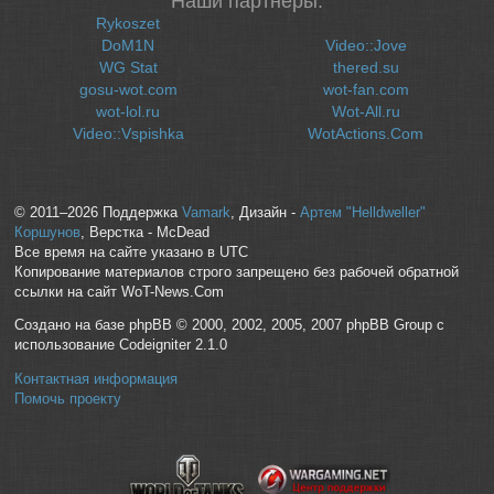
Наши партнеры:
Rykoszet
DoM1N
Video::Jove
WG Stat
thered.su
gosu-wot.com
wot-fan.com
wot-lol.ru
Wot-All.ru
Video::Vspishka
WotActions.Com
© 2011–2026 Поддержка
Vamark
, Дизайн -
Артем "Helldweller"
Коршунов
, Верстка - McDead
Все время на сайте указано в UTC
Копирование материалов строго запрещено без рабочей обратной
ссылки на сайт WoT-News.Com
Создано на базе phpBB © 2000, 2002, 2005, 2007 phpBB Group с
использование Codeigniter 2.1.0
Контактная информация
Помочь проекту