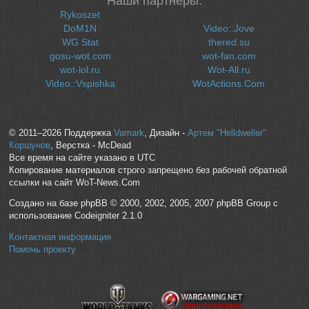
Наши партнеры:
Rykoszet
DoM1N
Video::Jove
WG Stat
thered.su
gosu-wot.com
wot-fan.com
wot-lol.ru
Wot-All.ru
Video::Vspishka
WotActions.Com
© 2011–2026 Поддержка
Vamark
, Дизайн -
Артем "Helldweller"
Коршунов
, Верстка - McDead
Все время на сайте указано в UTC
Копирование материалов строго запрещено без рабочей обратной
ссылки на сайт WoT-News.Com
Создано на базе phpBB © 2000, 2002, 2005, 2007 phpBB Group с
использование Codeigniter 2.1.0
Контактная информация
Помочь проекту