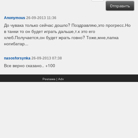
Anonymous
26-09-2013 11:36
До чувака только сейчас дошло? Поздравляю,это прогресс.Но
в танки то он будет играть дальше,т.к это его
хлеб.Получается,он будет жрать говно? Тоже,мне,папка
ногибатар...
nasosforsynka
26-09-2013 07:38
Все верно сказано.. +100
Реклама | Adv