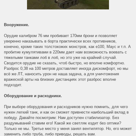
Вооружение.
Орудие калибром 76 мм пробивает 170мм брони и позволяет
уверенно наказывать в борта практически всех противников,
конечно, кроме таких толстокожих монстров, как е100, Маус и т.п. А
пробитие кумулятивами в 220мм дает нам возможность воевать с
тяжелыми танками лоб в лоб, но это уже на крайний случай.
Сводится орудие не сказать, чтоб быстро, но вполне комфортно.
Разброс 0,38 на 100 метров доставляет иногда дискомфорт, но мы
всё же ЛТ, наносить урон не наша задача, а для уничтожения
вражеской арты на близких дистанциях этот разброс вполне
подходит.
Оборудование и расходники.
При выборе оборудования и расходников нужно помнить, для чего
нужен легкий танк, и как он сможет привнести наибольший вклад в
победу. Давайте посмотрим: Нам доступен стабилизатор. Без
раздумываний ставим его! Какой же светляк ездит без оптики?
Только не мы. Третье место у меня занял вентилятор. Но, его может
заменить либо труба, либо приводы, решать вам.