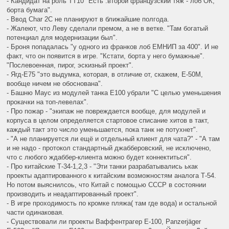
- Кандидат на роль ТТ10 "Есть .второй французский тяж - лоб ОК,
борта бумага".
- Ввод Char 2C не планируют в ближайшие полгода.
- Жалеют, что Леву сделали премом, а не в ветке. "Там богатый
потенциал для модернизации был".
- Броня попадалась "у одного из франков лоб ЕМНИП за 400". И не
факт, что он появится в игре. "Кстати, борта у него бумажные".
"Послевоенная, пирог, эскизный проект".
- Ягд-Е75 "это выдумка, которая, в отличие от, скажем, Е-50М,
вообще ничем не обоснована".
- Башню Маус из модулей танка Е100 убрали "С целью уменьшения
прокачки на топ-левелах".
- Про пожар - "экипаж не повреждается вообще, для модулей и
корпуса в целом определяется стартовое списание хитов в такт,
каждый такт это число уменьшается, пока танк не потухнет".
- "А не планируется ли ещё и отдельный клиент для чата?" - "А там
и не надо - протокол стандартный джабберовский, не исключено,
что с любого ждаббер-клиента можно будет коннектиться".
- Про китайские Т-34-1,2,3 - "Эти танки разрабатывались ькак
проекты адаптированного к китайским возможностям аналога Т-54.
Но потом выяснилсоь, что Китай с помощью СССР в состоянии
производить и неадаптированный проект".
- В игре проходимость по кромке пляжа( там где вода) и остальной
части одинаковая.
- Существовали ли проекты Ваффентрагер Е-100, Panzerjäger