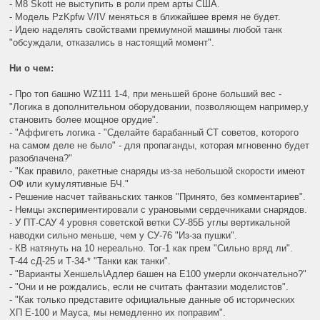
- M8 Skott не выступить в роли прем арты США.
- Модель PzKpfw V/IV меняться в ближайшее время не будет.
- Идею наделять свойствами премиумной машины любой танк
"обсуждали, отказались в настоящий момент".
Ни о чем:
- Про топ башню WZ111 1-4, при меньшей броне больший вес -
"Логика в дополнительном оборудовании, позволяющем например,у
становить более мощное орудие".
- "Аффигеть логика - "Сделайте барабанный СТ советов, которого
на самом деле не было" - для пропаганды, которая мгновенно будет
разоблачена?"
- "Как правило, ракетные снаряды из-за небольшой скорости имеют
ОФ или кумулятивные БЧ."
- Решение насчет тайваньских танков "Принято, без комментариев".
- Немцы экспериментировали с урановыми сердечниками снарядов.
- У ПТ-САУ 4 уровня советской ветки СУ-85Б углы вертикальной
наводки сильно меньше, чем у СУ-76 "Из-за пушки".
- КВ натянуть на 10 нереально. Тог-1 как прем "Сильно вряд ли".
Т-44 сД-25 и Т-34-* "Танки как танки".
- "Варианты Хеншель\Адлер башен на Е100 умерли окончательно?"
- "Они и не рождались, если не считать фантазии моделистов".
- "Как только представите официальные данные об исторических
ХП Е-100 и Мауса, мы немедленно их поправим".