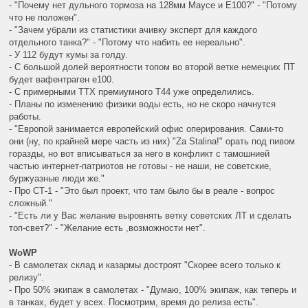
- "Почему нет дульного тормоза на 128мм Маусе и Е100?" - "Потому
что не положен".
- "Зачем убрали из статистики ачивку эксперт для каждого
отдельного танка?" - "Потому что набить ее нереально".
- У 112 будут кумы за голду.
- С большой долей вероятности топом во второй ветке немецких ПТ
будет вафентраген е100.
- С примерными ТТХ премиумного Т44 уже определились.
- Планы по изменению физики воды есть, но не скоро начнутся
работы.
- "Европой занимается европейский офис оперирования. Сами-то
они (ну, по крайней мере часть из них) "Za Stalina!" орать под пивом
горазды, но вот вписываться за него в конфликт с тамошнией
частью интернет-патриотов не готовы - не наши, не советские,
буржуазные люди же."
- Про СТ-1 - "Это был проект, что там было бы в реале - вопрос
сложный."
- "Есть ли у Вас желание выровнять ветку советских ЛТ и сделать
топ-свет?" - "Желание есть ,возможности нет".
WoWP
- В самолетах склад и казармы достроят "Скорее всего только к
релизу".
- Про 50% экипаж в самолетах - "Думаю, 100% экипаж, как теперь и
в танках, будет у всех. Посмотрим, время до релиза есть".