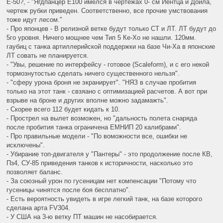
Е-50?, - "Ягдпанцер Е100 имелся в чертежах 0- см Йентца и Дойла,
чертеж рубки приведен. Соответственно, все прочие умствования
тоже идут лесом."
- Про японцев - В релизной ветке будут только СТ и ЛТ. ЛТ будут до
5го уровня. Ничего мощнее чем Тип 5 Ке-Хо не нашли. 120мм.
гаубиц с танка артиллерийской поддержки на базе Чи-Ха в японские
ЛТ совать не планируется.
- "Увы, решение по интерфейсу - готовое (Scaleform), и с его некой
тормознутостью сделать ничего существенного нельзя".
- "сферу урона броня не экранирует". "НЯЗ в случае пробития
только на этот танк - свзяано с оптимизацией расчетов. А вот при
взрыве на броне и других вполне можно задамажть".
- Скорее всего 112 будет кидать к 10.
- Прострел на вылет возможен, но "дальность полета снаряда
после пробития танка ограничена ЕМНИП 20 калибрами".
- Про правильные модели - "По воможности все, ошибки не
исключены".
- Убирание топ-двигателя у "Пантеры" - это продолжение после КВ,
Пз4, СУ-85 приведения танков к историчности, насколько это
позволяет баланс.
- За союзный урон по гусеницам нет компенсации "Потому что
гусеницы чинятся после боя бесплатно".
- Есть вероятность увидеть в игре легкий танк, на базе которого
сделана арта FV304.
- У США на 3-ю ветку ПТ машин не насобирается.