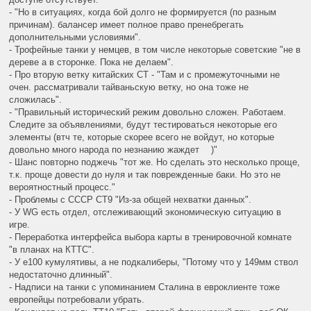
- "Но в ситуациях, когда бой долго не формируется (по разным
причинам). балансер имеет полное право пренебрегать
дополнительными условиями".
- Трофейные танки у немцев, в том числе некоторые советские "не в
дереве а в сторонке. Пока не делаем".
- Про вторую ветку китайских СТ - "Там и с промежуточными не
очен. рассматривали тайваньскую ветку, но она тоже не
сложилась".
- "Правильный исторический режим довольно сложен. Работаем.
Следите за объявлениями, будут тестироваться некоторые его
элементы (втч те, которые скорее всего не войдут, но которые
довольно много народа по незнанию жаждет
)"
- Шанс повторно поджечь "тот же. Но сделать это несколько проще,
т.к. проще довести до нуля и так поврежденные баки. Но это не
вероятностный процесс."
- Проблемы с СССР СТ9 "Из-за общей нехватки данных".
- У WG есть отдел, отслеживающий экономическую ситуацию в
игре.
- Переработка интерфейса выбора карты в тренировочной комнате
"в планах на КТТС".
- У е100 кумулятивы, а не подкалиберы, "Потому что у 149мм ствол
недостаточно длинный".
- Надписи на танки с упоминанием Сталина в евроклиенте тоже
европейцы потребовали убрать.