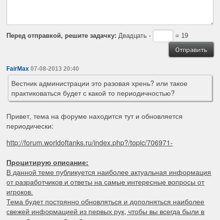
Перед отправкой, решите задачку:
Двадцать -
= 19
FairMax
07-08-2013 20:40
Вестник администрации это разовая хрень? или такое
практиковаться будет с какой то периодичностью?
Привет, тема на форуме находится тут и обновляется
периодически:
http://forum.worldoftanks.ru/index.php?/topic/706971-
Процитирую описание:
В данной теме публикуется наиболее актуальная информация
от разработчиков и ответы на самые интересные вопросы от
игроков.
Тема будет постоянно обновляться и дополняться наиболее
свежей информацией из первых рук, чтобы вы всегда были в