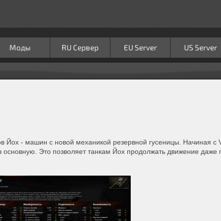
Моды
RU Сервер
EU Server
US Server
в Йох - машин с новой механикой резервной гусеницы. Начиная с VI
в основную. Это позволяет танкам Йох продолжать движение даже 