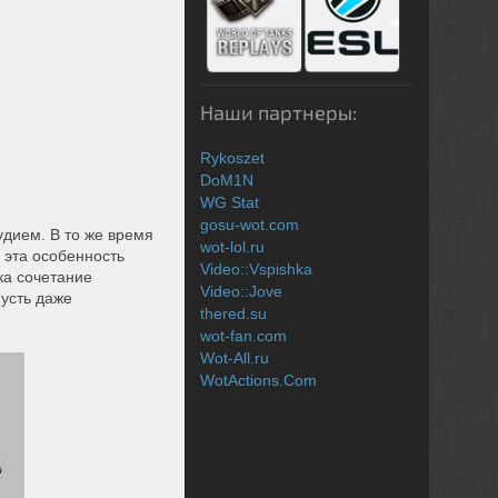
Наши партнеры:
Rykoszet
DoM1N
WG Stat
gosu-wot.com
удием. В то же время
wot-lol.ru
 эта особенность
Video::Vspishka
ка сочетание
Video::Jove
усть даже
thered.su
wot-fan.com
Wot-All.ru
WotActions.Com