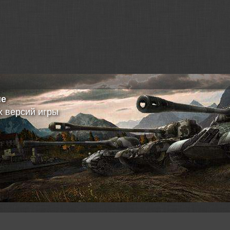
здел
ить свое видео?