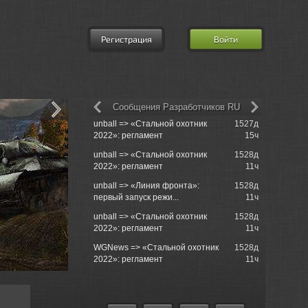
Регистрация
Войти
Сообщения Разработчиков RU
unball => «Стальной охотник
1527д
Delhroh =>
2022»: регламент
15ч
Team!
unball => «Стальной охотник
1528д
Delhroh =>
2022»: регламент
11ч
Team!
unball => «Линия фронта»:
1528д
Jahrakajin
первый запуск режи...
11ч
Kaffeeklatsc
unball => «Стальной охотник
1528д
Delhroh =>
2022»: регламент
11ч
Team!
WGNews => «Стальной охотник
1528д
Delhroh =>
2022»: регламент
11ч
Team!