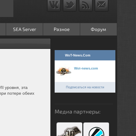
SEA Server
Разное
Форум
WoT-News.Com
Wot-news.com
I уровня, эта
Подписаться на новости
при потере обеих
Медиа партнеры: