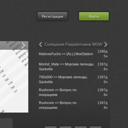
Регистрация
Войти
Сообщения Разработчиков WOW
1396д
Re: XVM: e
MatroseFuchs => [ALL] ModStation
5ч
Mod
Morinit_Mate => Морские легенды.
1397д
Lemon Tree
Sackville
6ч
700s000 => Морские легенды.
1397д
Service
Sackville
6ч
Rushcore => Вопрос по
1397д
Re: Маскир
операциям.
8ч
практическ
Rushcore => Вопрос по
1397д
Re: игра в 
операциям.
8ч
9130122