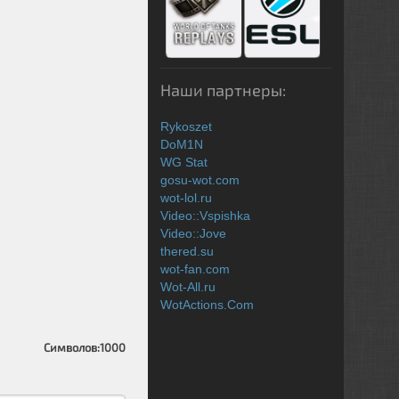
Наши партнеры:
Rykoszet
DoM1N
WG Stat
gosu-wot.com
wot-lol.ru
Video::Vspishka
Video::Jove
thered.su
wot-fan.com
Wot-All.ru
WotActions.Com
Символов:
1000