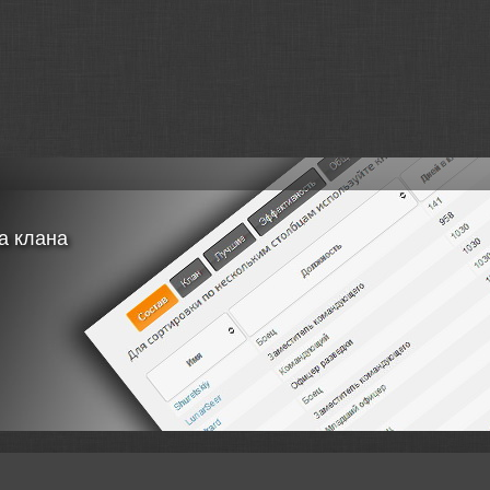
 кривые
енная информация о танке