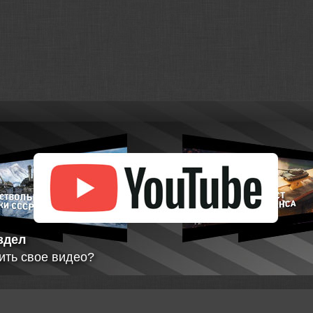
нная
а игрока АПИ 2.0