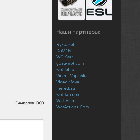
Наши партнеры:
Rykoszet
DoM1N
WG Stat
gosu-wot.com
wot-lol.ru
Video::Vspishka
Video::Jove
thered.su
wot-fan.com
Wot-All.ru
Символов:
1000
WotActions.Com