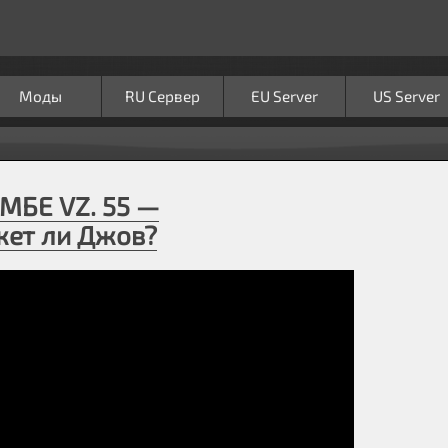
Моды
RU Сервер
EU Server
US Server
МБЕ VZ. 55 —
ет ли Джов?