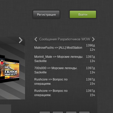
Регистрация
Войти
Сообщения Разработчиков WOW
1396д
unball => 
MatroseFuchs => [ALL] ModStation
12ч
2022»: ре
Morinit_Mate => Морские легенды.
1397д
unball => 
Sackville
13ч
2022»: ре
700s000 => Морские легенды.
1397д
unball => 
Sackville
13ч
первый зап
Rushcore => Вопрос по
1397д
unball => 
операциям.
15ч
2022»: ре
Rushcore => Вопрос по
1397д
WGNews =>
операциям.
15ч
2022»: ре