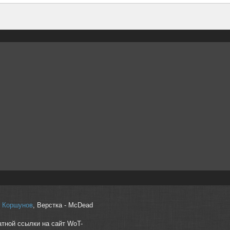
r" Коршунов
, Верстка - McDead
атной ссылки на сайт WoT-