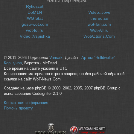
Наши партнеры:
Rykoszet
DoM1N
Video::Jove
WG Stat
thered.su
gosu-wot.com
wot-fan.com
wot-lol.ru
Wot-All.ru
Video::Vspishka
WotActions.Com
© 2011–2026 Поддержка
Vamark
, Дизайн -
Артем "Helldweller"
Коршунов
, Верстка - McDead
Все время на сайте указано в UTC
Копирование материалов строго запрещено без рабочей обратной
ссылки на сайт WoT-News.Com
Создано на базе phpBB © 2000, 2002, 2005, 2007 phpBB Group с
использование Codeigniter 2.1.0
Контактная информация
Помочь проекту