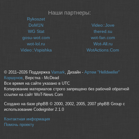
Наши партнеры:
Rykoszet
DoM1N
Video::Jove
WG Stat
thered.su
gosu-wot.com
wot-fan.com
wot-lol.ru
Wot-All.ru
Video::Vspishka
WotActions.Com
© 2011–2026 Поддержка
Vamark
, Дизайн -
Артем "Helldweller"
Коршунов
, Верстка - McDead
Все время на сайте указано в UTC
Копирование материалов строго запрещено без рабочей обратной
ссылки на сайт WoT-News.Com
Создано на базе phpBB © 2000, 2002, 2005, 2007 phpBB Group с
использование Codeigniter 2.1.0
Контактная информация
Помочь проекту