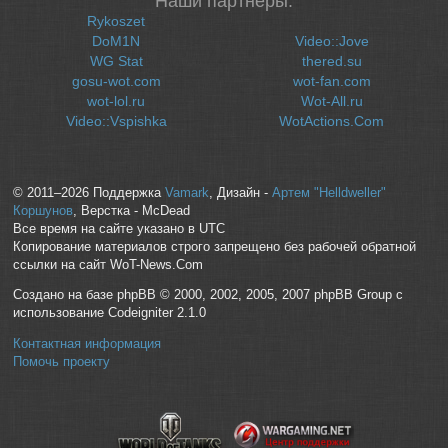
Наши партнеры:
Rykoszet
DoM1N
Video::Jove
WG Stat
thered.su
gosu-wot.com
wot-fan.com
wot-lol.ru
Wot-All.ru
Video::Vspishka
WotActions.Com
© 2011–2026 Поддержка
Vamark
, Дизайн -
Артем "Helldweller"
Коршунов
, Верстка - McDead
Все время на сайте указано в UTC
Копирование материалов строго запрещено без рабочей обратной
ссылки на сайт WoT-News.Com
Создано на базе phpBB © 2000, 2002, 2005, 2007 phpBB Group с
использование Codeigniter 2.1.0
Контактная информация
Помочь проекту