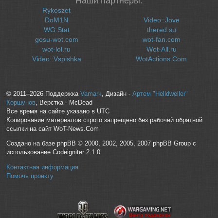
Наши партнеры:
Rykoszet
DoM1N
Video::Jove
WG Stat
thered.su
gosu-wot.com
wot-fan.com
wot-lol.ru
Wot-All.ru
Video::Vspishka
WotActions.Com
© 2011–2026 Поддержка
Vamark
, Дизайн -
Артем "Helldweller"
Коршунов
, Верстка - McDead
Все время на сайте указано в UTC
Копирование материалов строго запрещено без рабочей обратной
ссылки на сайт WoT-News.Com
Создано на базе phpBB © 2000, 2002, 2005, 2007 phpBB Group с
использование Codeigniter 2.1.0
Контактная информация
Помочь проекту