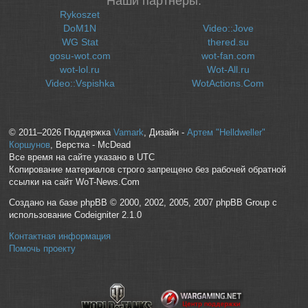
Наши партнеры:
Rykoszet
DoM1N
Video::Jove
WG Stat
thered.su
gosu-wot.com
wot-fan.com
wot-lol.ru
Wot-All.ru
Video::Vspishka
WotActions.Com
© 2011–2026 Поддержка
Vamark
, Дизайн -
Артем "Helldweller"
Коршунов
, Верстка - McDead
Все время на сайте указано в UTC
Копирование материалов строго запрещено без рабочей обратной
ссылки на сайт WoT-News.Com
Создано на базе phpBB © 2000, 2002, 2005, 2007 phpBB Group с
использование Codeigniter 2.1.0
Контактная информация
Помочь проекту