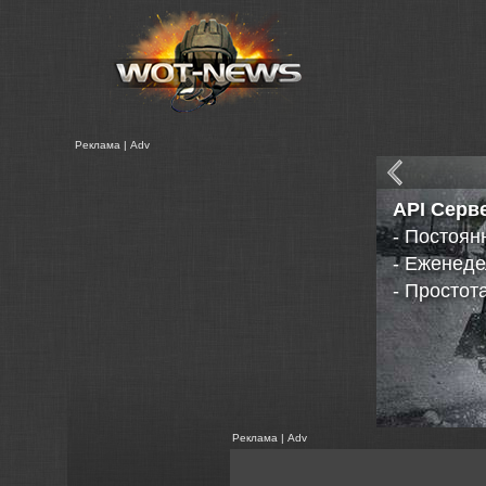
Реклама | Adv
API Серв
- Постоян
- Еженед
- Простот
Реклама | Adv