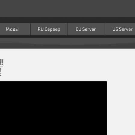
Моды
RU Сервер
EU Server
US Server
!
!