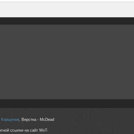
r" Коршунов
, Верстка - McDead
атной ссылки на сайт WoT-