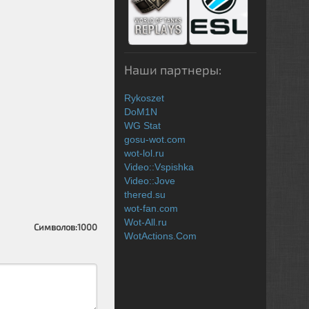
Наши партнеры:
Rykoszet
DoM1N
WG Stat
gosu-wot.com
wot-lol.ru
Video::Vspishka
Video::Jove
thered.su
wot-fan.com
Wot-All.ru
Символов:
1000
WotActions.Com