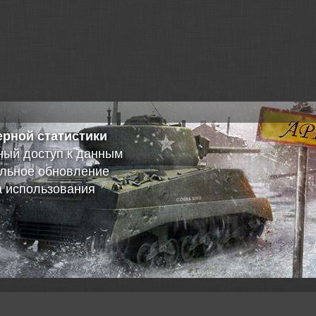
Grenoli => Вопросы
ерной статистики
разработчикам
ный доступ к данным
Grenoli => Вопросы
ельное обновление
разработчикам
а использования
Grenoli => Свобода,
братство
Grenoli => Свобода,
братство
Grenoli => Где и как
реплеями?