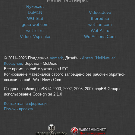
Наши партнеры:
Rykoszet
DoM1N
Video::Jove
WG Stat
thered.su
gosu-wot.com
wot-fan.com
wot-lol.ru
Wot-All.ru
Video::Vspishka
WotActions.Com
© 2011–2026 Поддержка
Vamark
, Дизайн -
Артем "Helldweller"
Коршунов
, Верстка - McDead
Все время на сайте указано в UTC
Копирование материалов строго запрещено без рабочей обратной
ссылки на сайт WoT-News.Com
Создано на базе phpBB © 2000, 2002, 2005, 2007 phpBB Group с
использование Codeigniter 2.1.0
Контактная информация
Помочь проекту