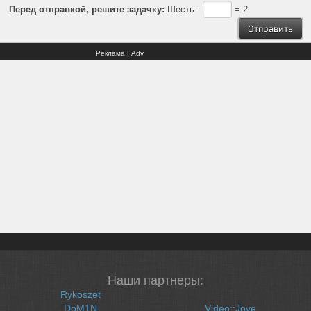
Перед отправкой, решите задачку:
Шесть -
= 2
Реклама | Adv
Наши партнеры:
Rykoszet
DoM1N
Video::Jove