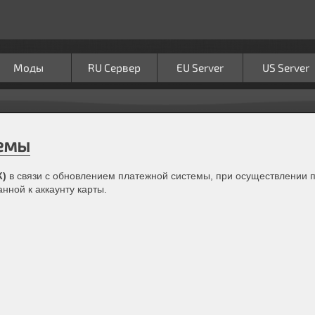
Моды
RU Сервер
EU Server
US Server
емы
К)
в связи с обновлением платежной системы, при осуществлении 
нной к аккаунту карты.
.