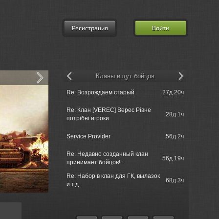
Регистрация
Войти
Кланы ищут бойцов
Re: XVM: e
Re: Возрождаем старый
27д 20ч
Mod
Re: Клан [VEREC] Верес Рівне
28д 1ч
Lemon Tree
потрібні игроки
Service Provider
56д 2ч
Service
Re: Недавно созданный клан
Re: Маскир
56д 19ч
принимает бойцов!...
практическ
Re: Набор в клан для ГК, вылазок
Re: игра в 
68д 3ч
и т.д
9130122