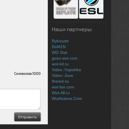
Наши партнеры:
Rykoszet
DoM1N
WG Stat
gosu-wot.com
wot-lol.ru
Video::Vspishka
Символов:
1000
Video::Jove
thered.su
wot-fan.com
Wot-All.ru
WotActions.Com