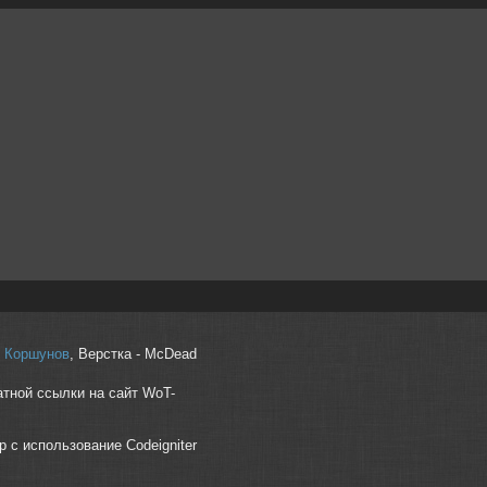
r" Коршунов
, Верстка - McDead
атной ссылки на сайт WoT-
p с использование Codeigniter