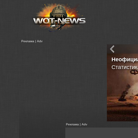
Реклама | Adv
Неофици
Статистик
Реклама | Adv