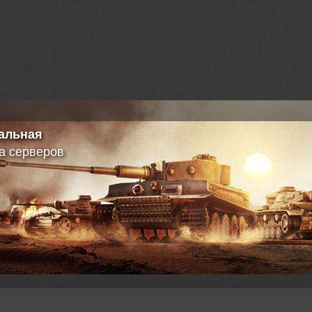
альная
а серверов