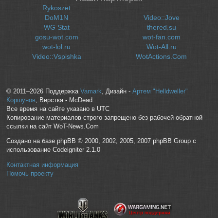
Rykoszet
DoM1N
Video::Jove
WG Stat
thered.su
gosu-wot.com
wot-fan.com
wot-lol.ru
Wot-All.ru
Video::Vspishka
WotActions.Com
© 2011–2026 Поддержка
Vamark
, Дизайн -
Артем "Helldweller"
Коршунов
, Верстка - McDead
Все время на сайте указано в UTC
Копирование материалов строго запрещено без рабочей обратной
ссылки на сайт WoT-News.Com
Создано на базе phpBB © 2000, 2002, 2005, 2007 phpBB Group с
использование Codeigniter 2.1.0
Контактная информация
Помочь проекту