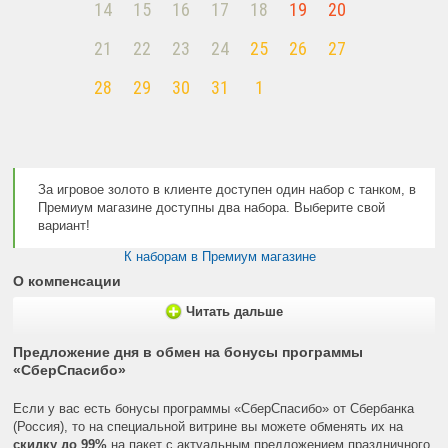
14
15
16
17
18
19
20
21
22
23
24
25
26
27
28
29
30
31
1
За игровое золото в клиенте доступен один набор с танком, в
Премиум магазине доступны два набора. Выберите свой
вариант!
К наборам в Премиум магазине
О компенсации
Читать дальше
Предложение дня в обмен на бонусы программы
«СберСпасибо»
Если у вас есть бонусы программы «СберСпасибо» от Сбербанка
(Россия), то на специальной витрине вы можете обменять их на
скидку до 99%
на пакет с актуальным предложением праздничного