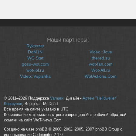
Наши партнеры:
Rykoszet
DoM1N
Video::Jove
WG Stat
thered.su
gosu-wot.com
wot-fan.com
wot-lol.ru
Wot-All.ru
Video::Vspishka
WotActions.Com
© 2011–2026 Поддержка
Vamark
, Дизайн -
Артем "Helldweller"
Коршунов
, Верстка - McDead
Все время на сайте указано в UTC
Копирование материалов строго запрещено без рабочей обратной
ссылки на сайт WoT-News.Com
Создано на базе phpBB © 2000, 2002, 2005, 2007 phpBB Group с
использование Codeigniter 2.1.0