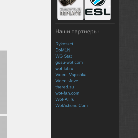
Наши партнеры:
Rykoszet
DoM1N
WG Stat
gosu-wot.com
wot-lol.ru
Video::Vspishka
Video::Jove
thered.su
wot-fan.com
Wot-All.ru
WotActions.Com