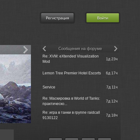
Регистрация
Войти
Сообщения на форуме
Re: XVM: eXtended Visualization
churchill50
1д 23ч
Mod
tank just s..
churchill5
Lemon Tree Premier Hotel Escorts
6д 17ч
when ?
churchill50
Service
7д 11ч
tank just s..
Re: Маскировка в World of Tanks:
churchill5
7д 12ч
практическо...
unnormally 
Re: игра в танки в группе raidcall
7д 18ч
Einzelgan
9130122