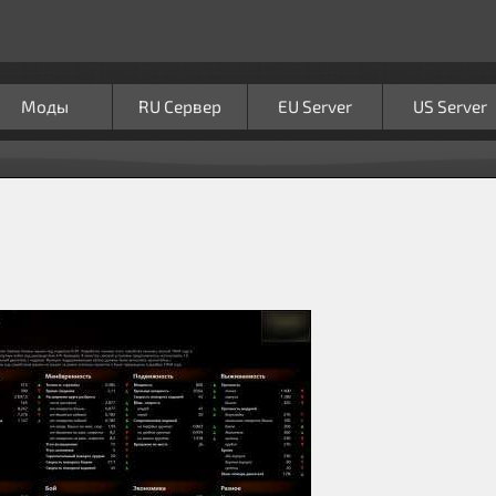
Моды
RU Сервер
EU Server
US Server