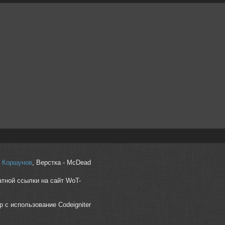
r" Коршунов
, Верстка - McDead
атной ссылки на сайт WoT-
p с использование Codeigniter