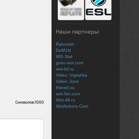
Наши партнеры:
Rykoszet
DoM1N
WG Stat
gosu-wot.com
wot-lol.ru
Video::Vspishka
Video::Jove
thered.su
wot-fan.com
Wot-All.ru
Символов:
1000
WotActions.Com