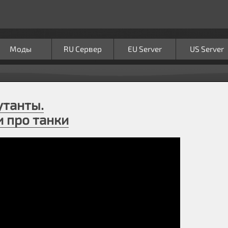
Моды
RU Сервер
EU Server
US Server
утанты.
 про танки