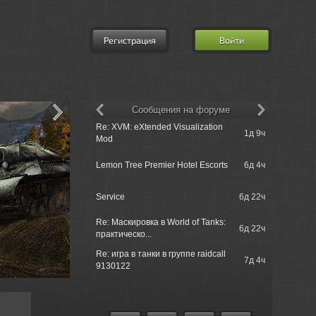
Регистрация
Войти
Сообщения на форуме
Re: XVM: eXtended Visualization
churchill50
1д 9ч
Mod
tank just s..
churchill5
Lemon Tree Premier Hotel Escorts
6д 4ч
when ?
churchill50
Service
6д 22ч
tank just s..
Re: Маскировка в World of Tanks:
churchill5
6д 22ч
практическо...
unnormally 
Re: игра в танки в группе raidcall
7д 4ч
Einzelgan
9130122