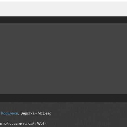
r" Коршунов
, Верстка - McDead
атной ссылки на сайт WoT-