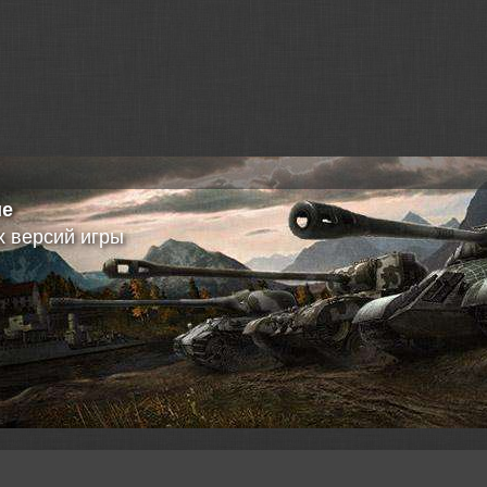
а клана