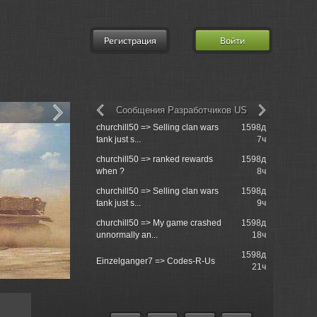
Регистрация
Войти
Сообщения Разработчиков US
churchill50 => Selling clan wars
1598д
Re: XVM: e
tank just s...
7ч
Mod
churchill50 => ranked rewards
1598д
Lemon Tree
when ?
8ч
churchill50 => Selling clan wars
1598д
Service
tank just s...
9ч
churchill50 => My game crashed
1598д
Re: Маскир
unnormally an...
18ч
практическ
1598д
Re: игра в 
Einzelganger7 => Codes-R-Us
21ч
9130122