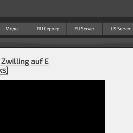
Моды
RU Сервер
EU Server
US Server
Zwilling auf E
ks]