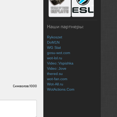
Наши партнеры:
Rykoszet
DoM1N
WG Stat
gosu-wot.com
wot-lol.ru
Video::Vspishka
Video::Jove
thered.su
wot-fan.com
Wot-All.ru
Символов:
1000
WotActions.Com