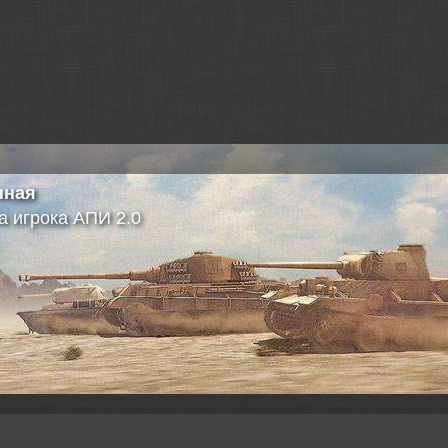
нная
а игрока АПИ 2.0