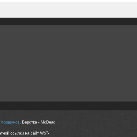
r" Коршунов
, Верстка - McDead
атной ссылки на сайт WoT-