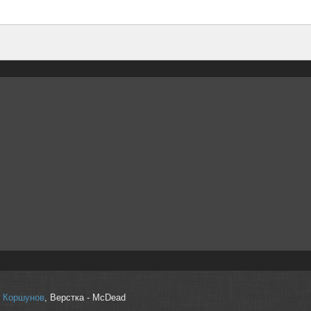
r" Коршунов
, Верстка - McDead