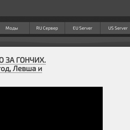
Моды
RU Сервер
EU Server
US Server
 ЗА ГОНЧИХ.
од, Левша и