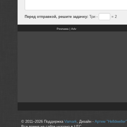
Перед отправкой, решите задачку:
Три -
= 2
Реклама | Adv
© 2011–2026 Поддержка
Vamark
, Дизайн -
Артем "Helldwelle
Все время на сайте указано в UTC