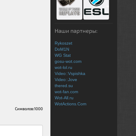
Наши партнеры:
Rykoszet
DoM1N
WG Stat
gosu-wot.com
wot-lol.ru
Video::Vspishka
Video::Jove
thered.su
wot-fan.com
Wot-All.ru
WotActions.Com
Символов:
1000