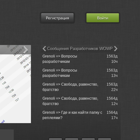
Регистрация
Войти
Сообщения Разработчиков WOWP
Grenoli => Вопросы
1563д
churchill50
разработчикам
10ч
tank just s..
Grenoli => Вопросы
1563д
churchill5
разработчикам
13ч
when ?
Grenoli => Свобода, равенство,
1563д
churchill50
братство
22ч
tank just s..
Grenoli => Свобода, равенство,
1564д
churchill5
братство
12ч
unnormally 
Grenoli => Где и как найти папку с
1564д
Einzelgan
реплеями?
17ч