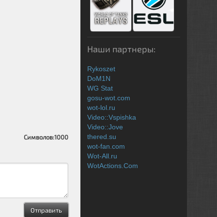
Наши партнеры:
Rykoszet
DoM1N
WG Stat
gosu-wot.com
wot-lol.ru
Video::Vspishka
Video::Jove
thered.su
Символов:
1000
wot-fan.com
Wot-All.ru
WotActions.Com