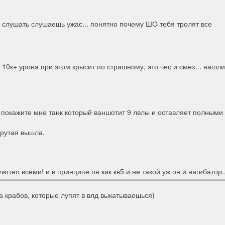
ку слушать слушаешь ужас... понятно почему ШО тебя тролят все
 10к+ урона при этом крысит по страшному, это чес и смех... нашли
покажите мне танк который ваншотит 9 лвлы и оставляет полными
рутая вышла.
тно всеми! и в принципе он как кв5 и не такой уж он и нагибатор..
на крабов, которые лупят в влд выкатываешься)