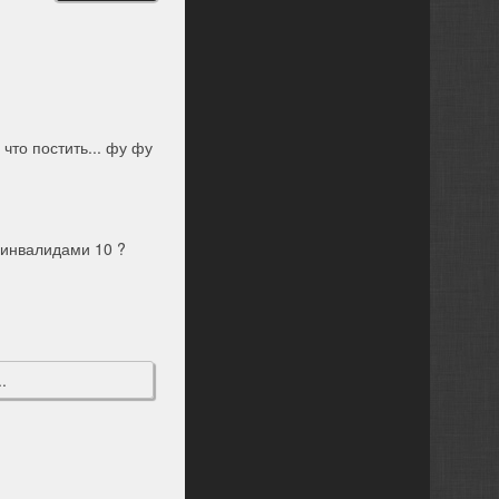
 что постить... фу фу
 инвалидами 10 ?
.