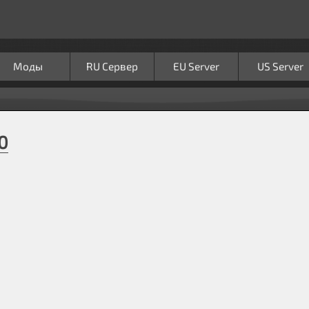
Моды
RU Сервер
EU Server
US Server
0