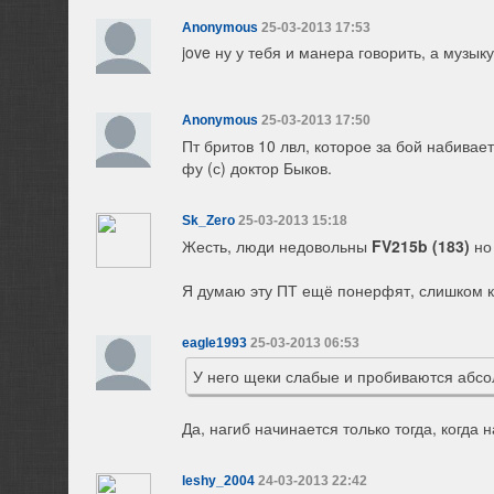
Anonymous
25-03-2013 17:53
jove ну у тебя и манера говорить, а музы
Anonymous
25-03-2013 17:50
Пт бритов 10 лвл, которое за бой набивает
фу (с) доктор Быков.
Sk_Zero
25-03-2013 15:18
Жесть, люди недовольны
FV215b (183)
но 
Я думаю эту ПТ ещё понерфят, слишком к
eagle1993
25-03-2013 06:53
У него щеки слабые и пробиваются абсолю
Да, нагиб начинается только тогда, когда 
leshy_2004
24-03-2013 22:42