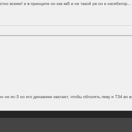
но всеми! и в принципе он как кв5 и не такой уж он и нагибатор...
 не ис-3 но его динамики хватает, чтобы обгонять леву и Т34 во в