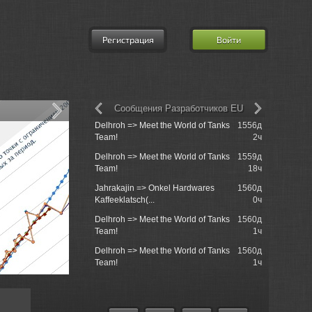
Регистрация
Войти
Сообщения Разработчиков EU
Delhroh => Meet the World of Tanks
1556д
unball => 
Team!
2ч
2022»: ре
Delhroh => Meet the World of Tanks
1559д
unball => 
Team!
18ч
2022»: ре
Jahrakajin => Onkel Hardwares
1560д
unball => 
Kaffeeklatsch(...
0ч
первый зап
Delhroh => Meet the World of Tanks
1560д
unball => 
Team!
1ч
2022»: ре
Delhroh => Meet the World of Tanks
1560д
WGNews =>
Team!
1ч
2022»: ре