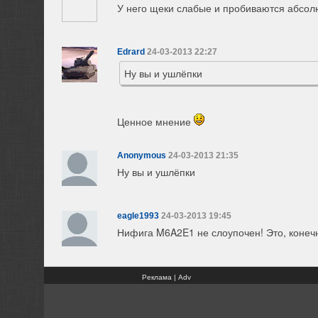
У него щеки слабые и пробиваются абсолют
Edrard
24-03-2013 22:27
Ну вы и ушлёпки
Ценное мнение
Anonymous
24-03-2013 21:35
Ну вы и ушлёпки
eagle1993
24-03-2013 19:45
Нифига M6A2E1 не слоупочен! Это, конечно
Реклама | Adv