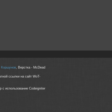
r" Коршунов
, Верстка - McDead
атной ссылки на сайт WoT-
p с использование Codeigniter