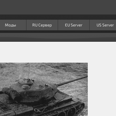
Моды
RU Сервер
EU Server
US Server