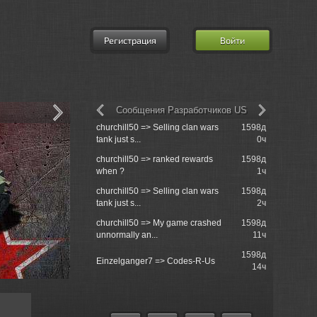
Регистрация
Войти
Сообщения Разработчиков US
churchill50 => Selling clan wars
1598д
Grenoli =>
tank just s...
0ч
разработч
churchill50 => ranked rewards
1598д
Grenoli =>
when ?
1ч
разработч
churchill50 => Selling clan wars
1598д
Grenoli =>
tank just s...
2ч
братство
churchill50 => My game crashed
1598д
Grenoli =>
unnormally an...
11ч
братство
1598д
Grenoli => 
Einzelganger7 => Codes-R-Us
14ч
реплеями