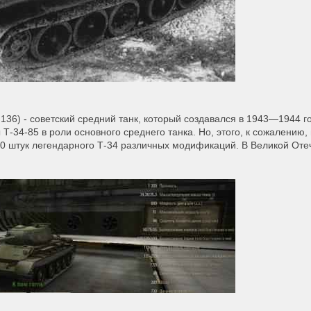
т 136) - советский средний танк, который создавался в 1943—1944 г
-34-85 в роли основного среднего танка. Но, этого, к сожалению,
070 штук легендарного Т-34 различных модификаций. В Великой От