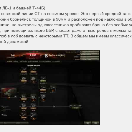
м ЛБ-1 и башней Т-44Б)
оветской линии СТ на восьмом уровне. Это первый средний танк в 
рхний бронелист, толщиной в 90мм и расположен под наклоном в 60
й ниже, но выстрелы одноклассников пробивают броню без особых у
, при помощи великого ВБР, спасает даже от выстрелов тяжелых та
лоб в лоб воевать с некоторыми ТТ. В общем мы имеем классическ
ной динамикой.