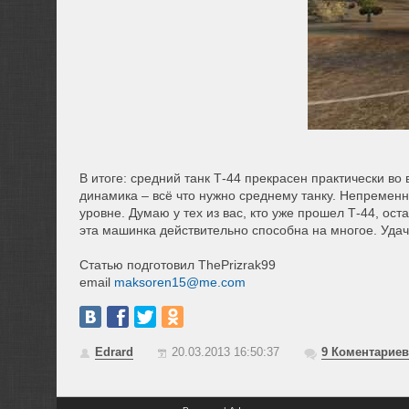
В итоге: средний танк Т-44 прекрасен практически в
динамика – всё что нужно среднему танку. Непремен
уровне. Думаю у тех из вас, кто уже прошел Т-44, ос
эта машинка действительно способна на многое. Удач
Статью подготовил ThePrizrak99
email
maksoren15@me.com
Edrard
20.03.2013 16:50:37
9
Коментариев