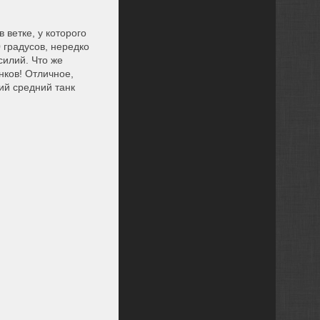
ветке, у которого
 градусов, нередко
силий. Что же
нков! Отличное,
ий средний танк