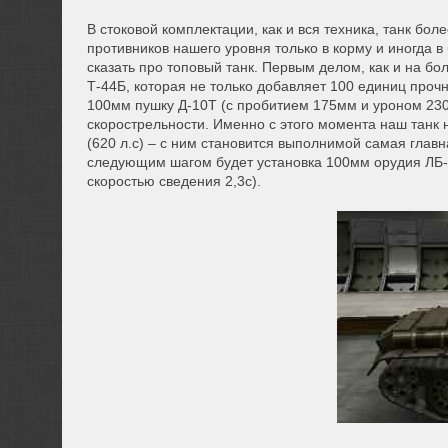
В стоковой комплектации, как и вся техника, танк бо
противников нашего уровня только в корму и иногда в 
сказать про топовый танк. Первым делом, как и на бо
Т-44Б, которая не только добавляет 100 единиц проч
100мм пушку Д-10T (с пробитием 175мм и уроном 23
скорострельности. Именно с этого момента наш танк 
(620 л.с) – с ним становится выполнимой самая глав
следующим шагом будет установка 100мм орудия ЛБ-1 
скоростью сведения 2,3с).