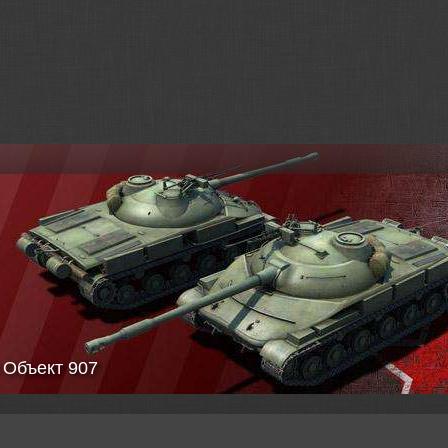
ие
и игроков