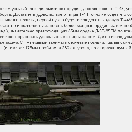
лее чем унылый танк: динамики нет, орудие, доставшееся от Т-43, у
борта. Доставлять удовольствие от игры Т-44 точно не будет, что 
льшинстве техники, первой нужно будет исследовать ходовую Т-44\
ности, но и позволяет установить более мощные орудия. Затем не
0ед.), значительно превосходящую 85мм орудие Д-5Т-85БМ по вс
начинает приносить удовольствие от игры на нем. Далее исследуем
ная задача СТ – первыми занимать ключевые позиции. Как вы сами 
(с теми же 175мм пробития и 230 ед. урона, но с гораздо лучшей 