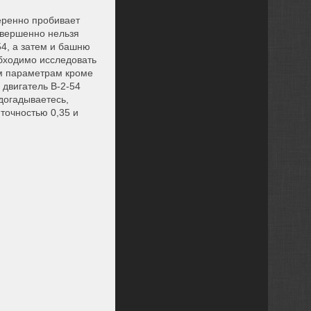
веренно пробивает
совершенно нельзя
54, а затем и башню
обходимо исследовать
ем параметрам кроме
 двигатель B-2-54
догадываетесь,
точностью 0,35 и