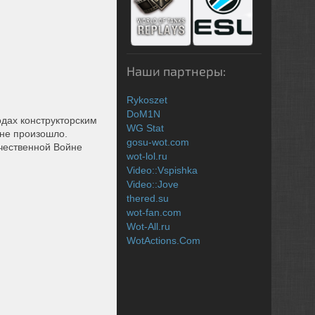
Наши партнеры:
Rykoszet
DoM1N
одах конструкторским
WG Stat
 не произошло.
gosu-wot.com
ечественной Войне
wot-lol.ru
Video::Vspishka
Video::Jove
thered.su
wot-fan.com
Wot-All.ru
WotActions.Com