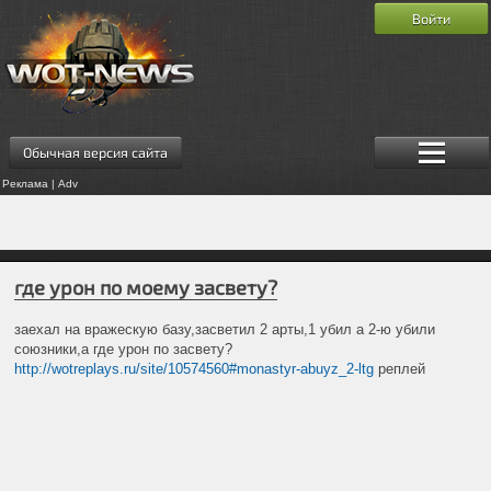
Войти
Обычная версия сайта
Реклама | Adv
где урон по моему засвету?
заехал на вражескую базу,засветил 2 арты,1 убил а 2-ю убили
союзники,а где урон по засвету?
http://wotreplays.ru/site/10574560#monastyr-abuyz_2-ltg
реплей