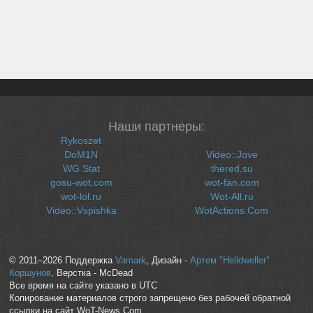
Наши партнеры:
Rykoszet
DoM1N
Video::Jove
WG Stat
thered.su
gosu-wot.com
wot-fan.com
wot-lol.ru
Wot-All.ru
Video::Vspishka
WotActions.Com
© 2011–2026 Поддержка
Vamark
, Дизайн -
Артем "Helldweller"
Коршунов
, Верстка - McDead
Все время на сайте указано в UTC
Копирование материалов строго запрещено без рабочей обратной
ссылки на сайт WoT-News.Com