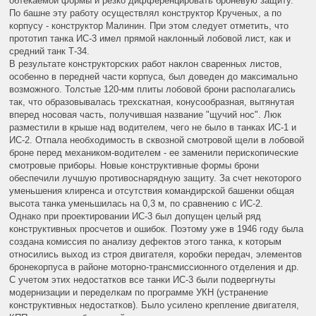
обтекаемой формы и резко дифференцировать броневую защиту.
По башне эту работу осуществлял конструктор Крученых, а по
корпусу - конструктор Малинин. При этом следует отметить, что
прототип танка ИС-3 имел прямой наклонный лобовой лист, как и
средний танк Т-34.
В результате конструкторских работ наклон сваренных листов,
особенно в передней части корпуса, был доведен до максимально
возможного. Толстые 120-мм плиты лобовой брони располагались
так, что образовывалась трехскатная, конусообразная, вытянутая
вперед носовая часть, получившая название "щучий нос". Люк
разместили в крыше над водителем, чего не было в танках ИС-1 и
ИС-2. Отпала необходимость в сквозной смотровой щели в лобовой
броне перед механиком-водителем - ее заменили перископические
смотровые приборы. Новые конструктивные формы брони
обеспечили лучшую противоснарядную защиту. За счет некоторого
уменьшения клиренса и отсутствия командирской башенки общая
высота танка уменьшилась на 0,3 м, по сравнению с ИС-2.
Однако при проектировании ИС-3 был допущен целый ряд
конструктивных просчетов и ошибок. Поэтому уже в 1946 году была
создана комиссия по анализу дефектов этого танка, к которым
относились выход из строя двигателя, коробки передач, элементов
бронекорпуса в районе моторно-трансмиссионного отделения и др.
С учетом этих недостатков все танки ИС-3 были подвергнуты
модернизации и переделкам по программе УКН (устранение
конструктивных недостатков). Было усилено крепление двигателя,