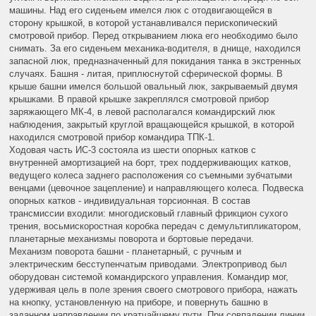
машины. Над его сиденьем имелся люк с отодвигающейся в
сторону крышкой, в которой устанавливался перископический
смотровой прибор. Перед открыванием люка его необходимо было
снимать. За его сиденьем механика-водителя, в днище, находился
запасной люк, предназначенный для покидания танка в экстренных
случаях. Башня - литая, приплюснутой сферической формы. В
крыше башни имелся большой овальный люк, закрываемый двумя
крышками. В правой крышке закреплялся смотровой прибор
заряжающего МК-4, в левой располагался командирский люк
наблюдения, закрытый круглой вращающейся крышкой, в которой
находился смотровой прибор командира ТПК-1.
Ходовая часть ИС-3 состояла из шести опорных катков с
внутренней амортизацией на борт, трех поддерживающих катков,
ведущего колеса заднего расположения со съемными зубчатыми
венцами (цевочное зацепление) и направляющего колеса. Подвеска
опорных катков - индивидуальная торсионная. В состав
трансмиссии входили: многодисковый главный фрикцион сухого
трения, восьмискоростная коробка передач с демультипликатором,
планетарные механизмы поворота и бортовые передачи.
Механизм поворота башни - планетарный, с ручным и
электрическим бесступенчатым приводами. Электропривод был
оборудован системой командирского управления. Командир мог,
удерживая цель в поле зрения своего смотрового прибора, нажать
на кнопку, установленную на приборе, и повернуть башню в
заданном направлении по кратчайшему пути. При совпадении линии