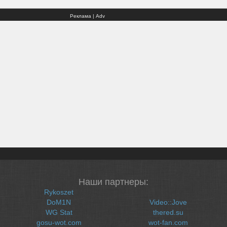
Реклама | Adv
Наши партнеры:
Rykoszet
DoM1N
Video::Jove
WG Stat
thered.su
gosu-wot.com
wot-fan.com