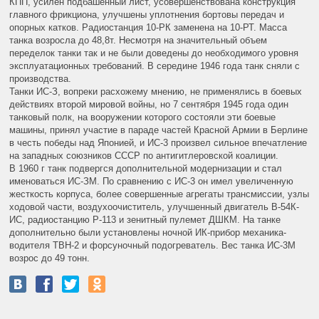
КПП, усилен подбашенный лист, усовершенствована конструкция
главного фрикциона, улучшены уплотнения бортовы передач и
опорных катков. Радиостанция 10-РК заменена на 10-РТ. Масса
танка возросла до 48,8т. Несмотря на значительный объем
переделок танки так и не были доведены до необходимого уровня
эксплуатационных требований. В середине 1946 года танк сняли с
производства.
Танки ИС-З, вопреки расхожему мнению, не применялись в боевых
действиях второй мировой войны, но 7 сентября 1945 года один
танковый полк, на вооружении которого состояли эти боевые
машины, принял участие в параде частей Красной Армии в Берлине
в честь победы над Японией, и ИС-3 произвел сильное впечатление
на западных союзников СССР по антигитлеровской коалиции.
В 1960 г танк подвергся дополнительной модернизации и стал
именоваться ИС-ЗМ. По сравнению с ИС-3 он имел увеличенную
жесткость корпуса, более совершенные агрегаты трансмиссии, узлы
ходовой части, воздухоочиститель, улучшенный двигатель В-54К-
ИС, радиостанцию Р-113 и зенитный пулемет ДШКМ. На танке
дополнительно были установлены ночной ИК-прибор механика-
водителя ТВН-2 и форсуночный подогреватель. Вес танка ИС-3М
возрос до 49 тонн.