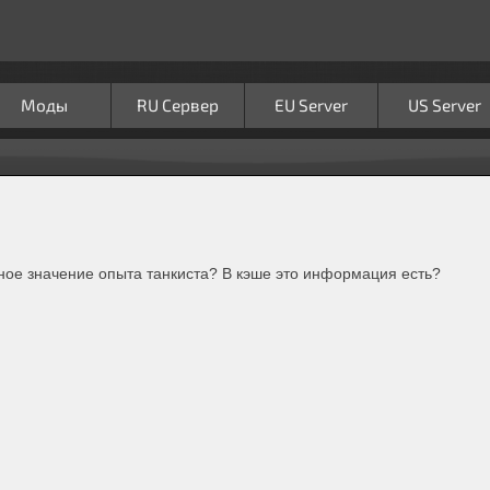
Моды
RU Сервер
EU Server
US Server
чное значение опыта танкиста? В кэше это информация есть?