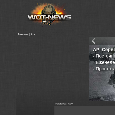
Реклама | Adv
API Серв
- Постоян
- Еженед
- Простот
Реклама | Adv