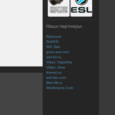
Наши партнеры:
Rykoszet
DoM1N
WG Stat
gosu-wot.com
wot-lol.ru
Video::Vspishka
Video::Jove
thered.su
wot-fan.com
Wot-All.ru
WotActions.Com