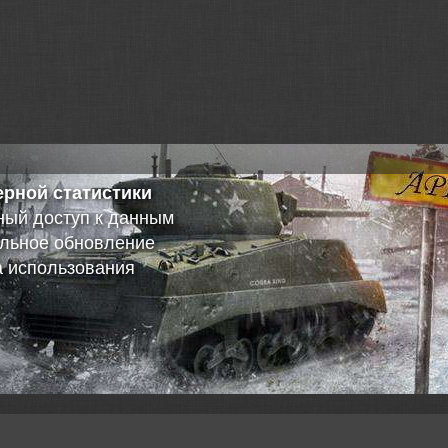
ерной статистики
ный доступ к данным
ельное обновление
а использования